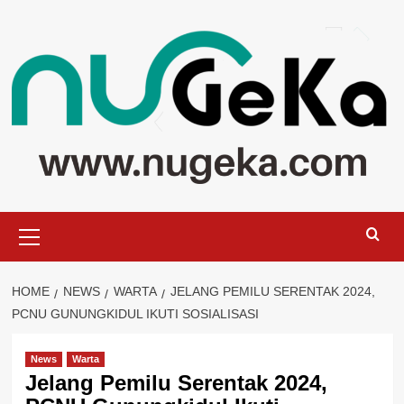
Skip
to
content
Primary
Menu
HOME
NEWS
WARTA
JELANG PEMILU SERENTAK 2024,
PCNU GUNUNGKIDUL IKUTI SOSIALISASI
News
Warta
Jelang Pemilu Serentak 2024,