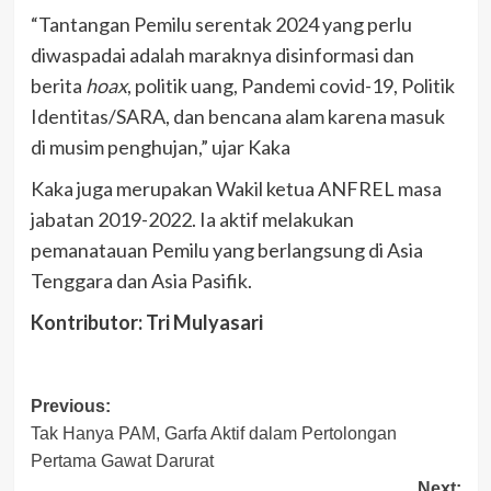
“Tantangan Pemilu serentak 2024 yang perlu
diwaspadai adalah maraknya disinformasi dan
berita
hoax
, politik uang, Pandemi covid-19, Politik
Identitas/SARA, dan bencana alam karena masuk
di musim penghujan,” ujar Kaka
Kaka juga merupakan Wakil ketua ANFREL masa
jabatan 2019-2022. Ia aktif melakukan
pemanatauan Pemilu yang berlangsung di Asia
Tenggara dan Asia Pasifik.
Kontributor: Tri Mulyasari
Post
Previous:
Tak Hanya PAM, Garfa Aktif dalam Pertolongan
navigation
Pertama Gawat Darurat
Next: