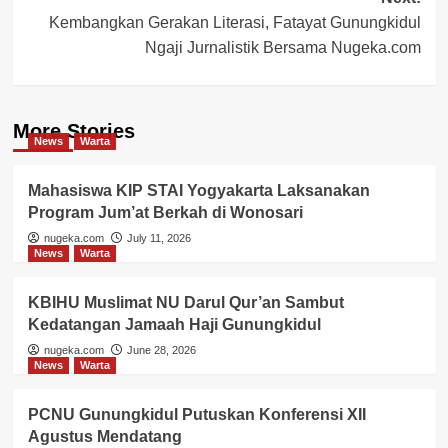
Kembangkan Gerakan Literasi, Fatayat Gunungkidul
Ngaji Jurnalistik Bersama Nugeka.com
More Stories
News
Warta
Mahasiswa KIP STAI Yogyakarta Laksanakan
Program Jum’at Berkah di Wonosari
nugeka.com
July 11, 2026
News
Warta
KBIHU Muslimat NU Darul Qur’an Sambut
Kedatangan Jamaah Haji Gunungkidul
nugeka.com
June 28, 2026
News
Warta
PCNU Gunungkidul Putuskan Konferensi XII
Agustus Mendatang