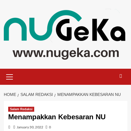
Skip
to
content
Primary
Menu
HOME
SALAM REDAKSI
MENAMPAKKAN KEBESARAN NU
Salam Redaksi
Menampakkan Kebesaran NU
January 30, 2022
0