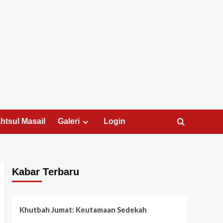
htsul Masail
Galeri
Login
Kabar Terbaru
Khutbah Jumat: Keutamaan Sedekah