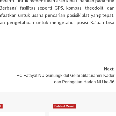
bantu untuk menentukan arah kiblat, bahkan pada titik
erbagai fasilitas seperti GPS, kompas, theodolit, dan
nfaatkan untuk usaha pencarian posisikiblat yang tepat.
san pengetahuan untuk mengetahui posisi Ka’bah bisa
Next:
PC Fatayat NU Gunungkidul Gelar Silaturahmi Kader
dan Peringatan Harlah NU ke-96
l
Bahtsul Masail