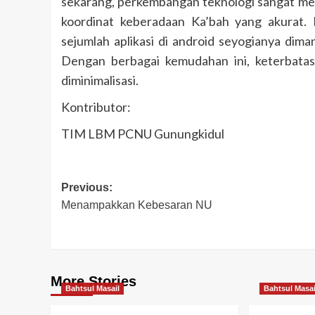
sekarang, perkembangan teknologi sangat mem
koordinat keberadaan Ka’bah yang akurat. B
sejumlah aplikasi di android seyogianya dima
Dengan berbagai kemudahan ini, keterbata
diminimalisasi.
Kontributor:
TIM LBM PCNU Gunungkidul
Post
Previous:
Menampakkan Kebesaran NU
navigation
More Stories
Bahtsul Masail
Bahtsul Masai