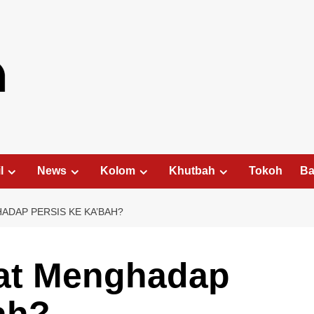
l
News
Kolom
Khutbah
Tokoh
Ba
DAP PERSIS KE KA’BAH?
at Menghadap
ah?