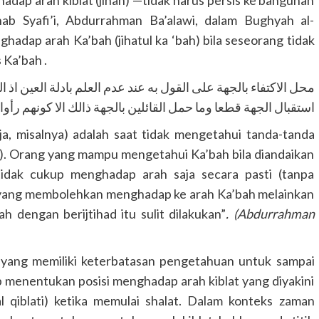
ab Syafi’i, Abdurrahman Ba’alawi, dalam Bughyah al-
adap arah Ka’bah (jihatul ka ‘bah) bila seseorang tidak
 Ka’bah .
محل الاكتفاء بالجهة على القول به عند عدم العلم بادلة العين اذ 
استقبال الجهة قطعا وما حمل القائلين بالجهة ذالك الا كونهم رأوا 
a, misalnya) adalah saat tidak mengetahui tanda-tanda
ah). Orang yang mampu mengetahui Ka’bah bila diandaikan
 tidak cukup menghadap arah saja secara pasti (tanpa
a yang membolehkan menghadap ke arah Ka’bah melainkan
engan berijtihad itu sulit dilakukan”
. (Abdurrahman
 yang memiliki keterbatasan pengetahuan untuk sampai
p menentukan posisi menghadap arah kiblat yang diyakini
l qiblati) ketika memulai shalat. Dalam konteks zaman