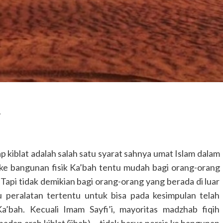
?
iblat adalah salah satu syarat sahnya umat Islam dalam
e bangunan fisik Ka’bah tentu mudah bagi orang-orang
 Tapi tidak demikian bagi orang-orang yang berada di luar
 peralatan tertentu untuk bisa pada kesimpulan telah
’bah. Kecuali Imam Sayfi’i, mayoritas madzhab fiqih
ap arah kiblat (jihah) —tidak harus persis ke bangunan