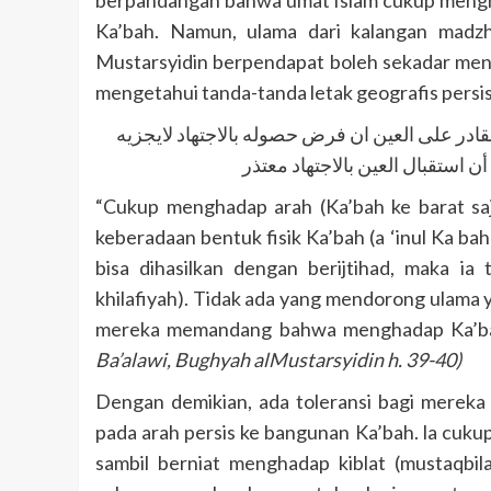
Ka’bah. Namun, ulama dari kalangan madzh
Mustarsyidin berpendapat boleh sekadar mengh
mengetahui tanda-tanda letak geografis persis
القادر على العين ان فرض حصوله بالاجتهاد لايجزيه
أن استقبال العين بالاجتهاد معتذر
“Cukup menghadap arah (Ka’bah ke barat saj
keberadaan bentuk fisik Ka’bah (a ‘inul Ka b
bisa dihasilkan dengan berijtihad, maka ia
khilafiyah). Tidak ada yang mendorong ulam
mereka memandang bahwa menghadap Ka’bah d
Ba’alawi, Bughyah alMustarsyidin h. 39-40)
Dengan demikian, ada toleransi bagi mereka
pada arah persis ke bangunan Ka’bah. la cuku
sambil berniat menghadap kiblat (mustaqbila