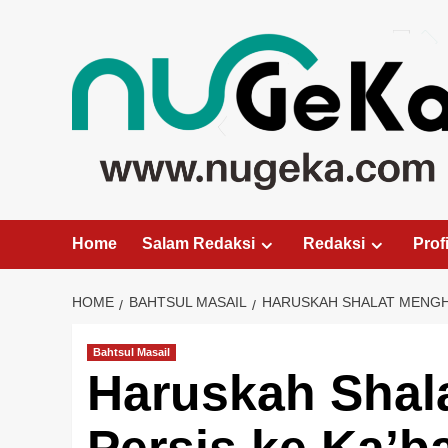
Skip
to
content
Home
Salam Redaksi
Redaksi
Profi
HOME
BAHTSUL MASAIL
HARUSKAH SHALAT MENGHA
Bahtsul Masail
Haruskah Shal
Persis ke Ka’b