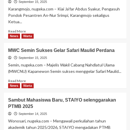
September 15, 2025
Karangmojo, nugeka.com – Kiai Ja’far Abdus Syakur, Pengasuh
Pondok Pesantren An-Nur Srimpi, Karangmojo sekaligus
Ketua...
Read
Read More
more
News
Warta
about
Kiai
MWC Semin Sukses Gelar Safari Maulid Perdana
Jakfar
Beri
September 15, 2025
Pesan
Semin, nugeka.com – Majelis Wakil Cabang Nahdlatul Ulama
Mahasiswa
(MWCNU) Kapanewon Semin sukses menggelar Safari Maulid...
KKN
STKQ
Read
Read More
Al-
more
News
Warta
Hikam
about
Sebelum
MWC
Sambut Mahasiswa Baru, STAIYO selenggarakan
Terjun
Semin
PTMB 2025
ke
Sukses
Masyarakat
Gelar
September 14, 2025
Safari
Wonosari, nugeka.com – Mengawali perkuliahan tahun
Maulid
akademik tahun 2025/2026, STAIYO mengadakan PTMB
Perdana