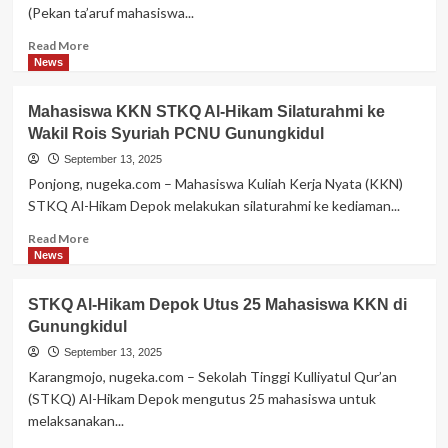
(Pekan ta’aruf mahasiswa...
Read
Read More
more
News
about
Sambut
Mahasiswa KKN STKQ Al-Hikam Silaturahmi ke
Mahasiswa
Wakil Rois Syuriah PCNU Gunungkidul
Baru,
STAIYO
September 13, 2025
selenggarakan
Ponjong, nugeka.com – Mahasiswa Kuliah Kerja Nyata (KKN)
PTMB
STKQ Al-Hikam Depok melakukan silaturahmi ke kediaman...
2025
Read
Read More
more
News
about
Mahasiswa
STKQ Al-Hikam Depok Utus 25 Mahasiswa KKN di
KKN
Gunungkidul
STKQ
Al-
September 13, 2025
Hikam
Karangmojo, nugeka.com – Sekolah Tinggi Kulliyatul Qur’an
Silaturahmi
(STKQ) Al-Hikam Depok mengutus 25 mahasiswa untuk
ke
melaksanakan...
Wakil
Rois