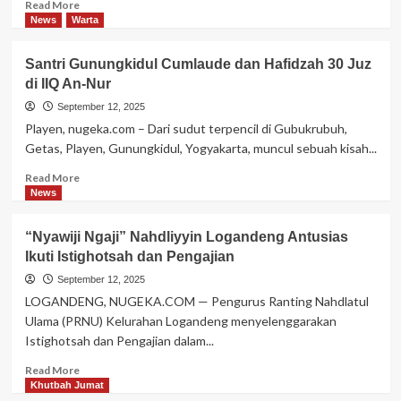
Read
Read More
Syuriah
more
News
Warta
PCNU
about
Gunungkidul
STKQ
Santri Gunungkidul Cumlaude dan Hafidzah 30 Juz
Al-
di IIQ An-Nur
Hikam
Depok
September 12, 2025
Utus
Playen, nugeka.com – Dari sudut terpencil di Gubukrubuh,
25
Getas, Playen, Gunungkidul, Yogyakarta, muncul sebuah kisah...
Mahasiswa
KKN
Read
Read More
di
more
News
Gunungkidul
about
Santri
“Nyawiji Ngaji” Nahdliyyin Logandeng Antusias
Gunungkidul
Ikuti Istighotsah dan Pengajian
Cumlaude
dan
September 12, 2025
Hafidzah
LOGANDENG, NUGEKA.COM — Pengurus Ranting Nahdlatul
30
Ulama (PRNU) Kelurahan Logandeng menyelenggarakan
Juz
Istighotsah dan Pengajian dalam...
di
IIQ
Read
Read More
An-
more
Khutbah Jumat
Nur