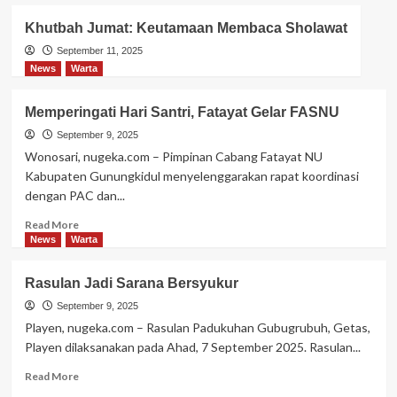
about
“Nyawiji
Khutbah Jumat: Keutamaan Membaca Sholawat
Ngaji”
Nahdliyyin
September 11, 2025
Logandeng
News
Warta
Antusias
Ikuti
Memperingati Hari Santri, Fatayat Gelar FASNU
Istighotsah
dan
September 9, 2025
Pengajian
Wonosari, nugeka.com – Pimpinan Cabang Fatayat NU
Kabupaten Gunungkidul menyelenggarakan rapat koordinasi
dengan PAC dan...
Read
Read More
more
News
Warta
about
Memperingati
Rasulan Jadi Sarana Bersyukur
Hari
Santri,
September 9, 2025
Fatayat
Playen, nugeka.com – Rasulan Padukuhan Gubugrubuh, Getas,
Gelar
Playen dilaksanakan pada Ahad, 7 September 2025. Rasulan...
FASNU
Read
Read More
more