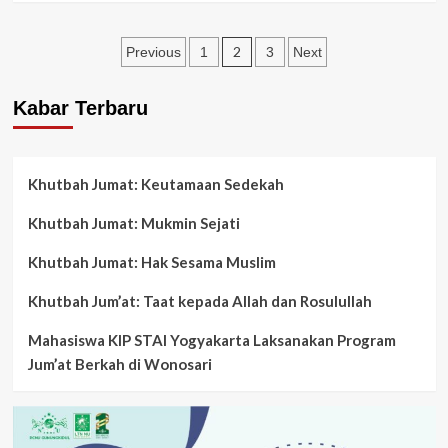
about
Rasulan
Posts
Jadi
2
Previous
1
3
Next
Sarana
pagination
Bersyukur
Kabar Terbaru
Khutbah Jumat: Keutamaan Sedekah
Khutbah Jumat: Mukmin Sejati
Khutbah Jumat: Hak Sesama Muslim
Khutbah Jum’at: Taat kepada Allah dan Rosulullah
Mahasiswa KIP STAI Yogyakarta Laksanakan Program
Jum’at Berkah di Wonosari