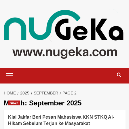
Skip
to
content
Primary
Menu
HOME
2025
SEPTEMBER
PAGE 2
Month:
September 2025
News
Kiai Jakfar Beri Pesan Mahasiswa KKN STKQ Al-
Hikam Sebelum Terjun ke Masyarakat