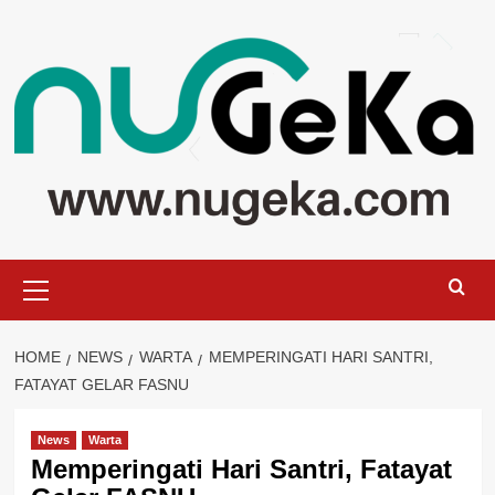
Skip
to
content
Primary
Menu
HOME
NEWS
WARTA
MEMPERINGATI HARI SANTRI,
FATAYAT GELAR FASNU
News
Warta
Memperingati Hari Santri, Fatayat