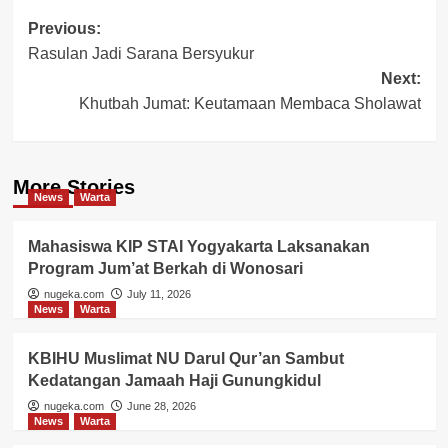
Post
Previous:
Rasulan Jadi Sarana Bersyukur
navigation
Next:
Khutbah Jumat: Keutamaan Membaca Sholawat
More Stories
News
Warta
Mahasiswa KIP STAI Yogyakarta Laksanakan
Program Jum’at Berkah di Wonosari
nugeka.com
July 11, 2026
News
Warta
KBIHU Muslimat NU Darul Qur’an Sambut
Kedatangan Jamaah Haji Gunungkidul
nugeka.com
June 28, 2026
News
Warta