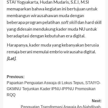
STAI Yogyakarta, Hudan Mudaris, S.E.I, M.SI
memaparkan bahwa kegiatan ini bertujuan untuk
membangun wirausahawan muda dengan
beberapa program pelatihan
soft skill
dan hard skill
yang didesain mendukung kader muda NU untuk
beradaptasi dengan kebutuhan era digital.
Harapanya, kader muda yang kebanyakan berusia
remaja berani memulai embrio wirausaha digital.
[Lat].
Post
Previous:
Paparkan Penguatan Aswaja di Lokus Tepus, STAIYO-
navigation
GKMNU Terjunkan Kader IPNU-IPPNU Promosikan
RQQ
Next:
Penguatan Transformasi Aswaja An-Nahdliyah,