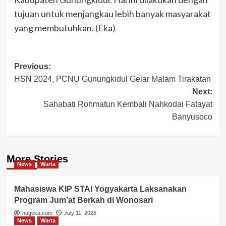
tujuan untuk menjangkau lebih banyak masyarakat
yang membutuhkan. (Eka)
Post
Previous:
HSN 2024, PCNU Gunungkidul Gelar Malam Tirakatan
navigation
Next:
Sahabati Rohmatun Kembali Nahkodai Fatayat
Banyusoco
More Stories
News
Warta
Mahasiswa KIP STAI Yogyakarta Laksanakan
Program Jum’at Berkah di Wonosari
nugeka.com
July 11, 2026
News
Warta