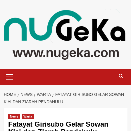
Skip
to
content
Primary
Menu
HOME
NEWS
WARTA
FATAYAT GIRISUBO GELAR SOWAN
KIAI DAN ZIARAH PENDAHULU
News
Warta
Fatayat Girisubo Gelar Sowan