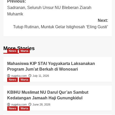
Post
Previous:
Sadranan, Seluruh Unsur NU Bleberan Ziarah
navigation
Muharrik
Next:
Tutup Rutinan, Muntuk Gelar Istighosah ‘Eling Gusti’
More Stories
News
Warta
Mahasiswa KIP STAI Yogyakarta Laksanakan
Program Jum’at Berkah di Wonosari
nugeka.com
July 11, 2026
News
Warta
KBIHU Muslimat NU Darul Qur’an Sambut
Kedatangan Jamaah Haji Gunungkidul
nugeka.com
June 28, 2026
News
Warta