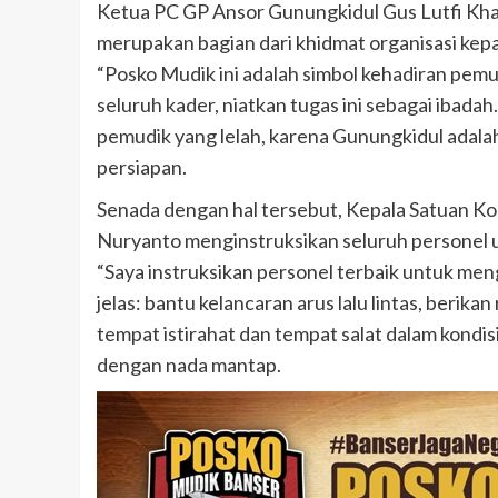
Ketua PC GP Ansor Gunungkidul Gus Lutfi Kh
merupakan bagian dari khidmat organisasi kep
“Posko Mudik ini adalah simbol kehadiran pem
seluruh kader, niatkan tugas ini sebagai ibad
pemudik yang lelah, karena Gunungkidul adalah
persiapan.
Senada dengan hal tersebut, Kepala Satuan K
Nuryanto menginstruksikan seluruh personel un
“Saya instruksikan personel terbaik untuk meng
jelas: bantu kelancaran arus lalu lintas, berikan
tempat istirahat dan tempat salat dalam kondi
dengan nada mantap.