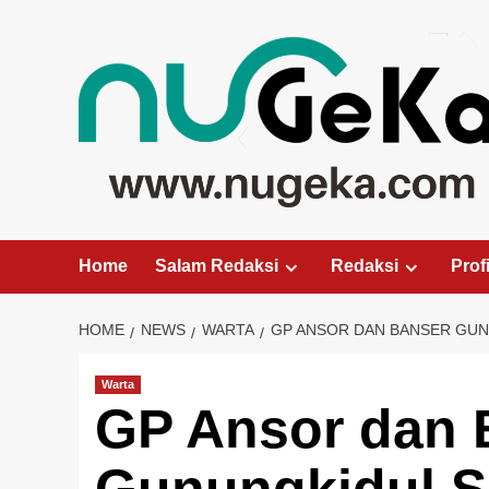
Skip
to
content
Home
Salam Redaksi
Redaksi
Profi
HOME
NEWS
WARTA
GP ANSOR DAN BANSER GUNU
Warta
GP Ansor dan 
Gunungkidul S