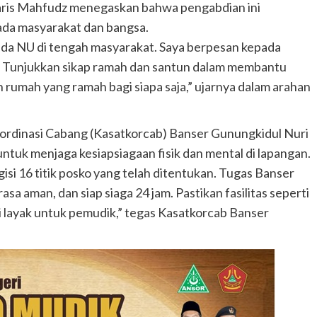
aris Mahfudz menegaskan bahwa pengabdian ini
ada masyarakat dan bangsa.
uda NU di tengah masyarakat. Saya berpesan kepada
ah. Tunjukkan sikap ramah dan santun dalam membantu
 rumah yang ramah bagi siapa saja,” ujarnya dalam arahan
oordinasi Cabang (Kasatkorcab) Banser Gunungkidul Nuri
tuk menjaga kesiapsiagaan fisik dan mental di lapangan.
isi 16 titik posko yang telah ditentukan. Tugas Banser
 rasa aman, dan siap siaga 24 jam. Pastikan fasilitas seperti
si layak untuk pemudik,” tegas Kasatkorcab Banser