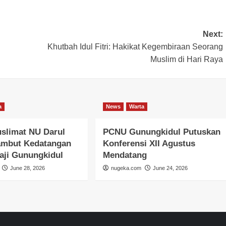
Next:
Khutbah Idul Fitri: Hakikat Kegembiraan Seorang
Muslim di Hari Raya
a
News
Warta
slimat NU Darul
PCNU Gunungkidul Putuskan
ambut Kedatangan
Konferensi XII Agustus
aji Gunungkidul
Mendatang
June 28, 2026
nugeka.com
June 24, 2026