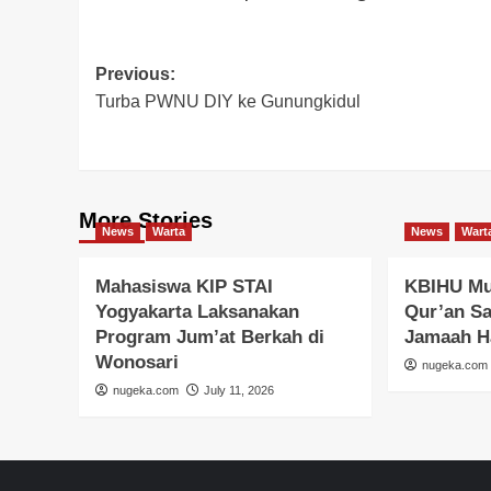
Post
Previous:
Turba PWNU DIY ke Gunungkidul
navigation
More Stories
News
Warta
News
Wart
Mahasiswa KIP STAI
KBIHU Mu
Yogyakarta Laksanakan
Qur’an S
Program Jum’at Berkah di
Jamaah H
Wonosari
nugeka.com
nugeka.com
July 11, 2026