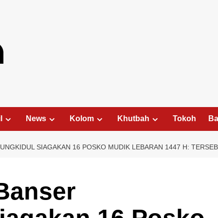
l
News
Kolom
Khutbah
Tokoh
Ba
NGKIDUL SIAGAKAN 16 POSKO MUDIK LEBARAN 1447 H: TERSEB
Banser
iagakan 16 Posko