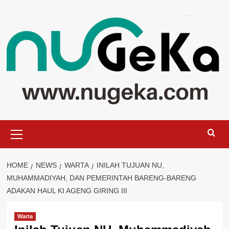
Skip
to
content
Primary
Menu
HOME
NEWS
WARTA
INILAH TUJUAN NU,
MUHAMMADIYAH, DAN PEMERINTAH BARENG-BARENG
ADAKAN HAUL KI AGENG GIRING III
Warta