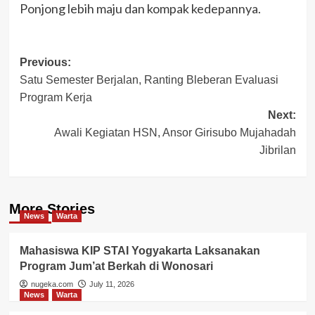
Ponjong lebih maju dan kompak kedepannya.
Post
Previous:
Satu Semester Berjalan, Ranting Bleberan Evaluasi
navigation
Program Kerja
Next:
Awali Kegiatan HSN, Ansor Girisubo Mujahadah
Jibrilan
More Stories
News
Warta
Mahasiswa KIP STAI Yogyakarta Laksanakan
Program Jum’at Berkah di Wonosari
nugeka.com
July 11, 2026
News
Warta