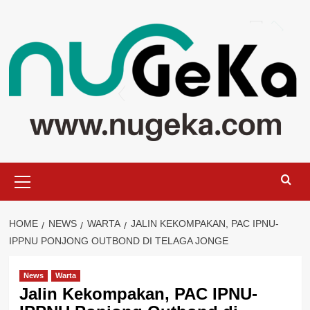
Skip
to
content
Primary
Menu
HOME
NEWS
WARTA
JALIN KEKOMPAKAN, PAC IPNU-
IPPNU PONJONG OUTBOND DI TELAGA JONGE
News
Warta
Jalin Kekompakan, PAC IPNU-