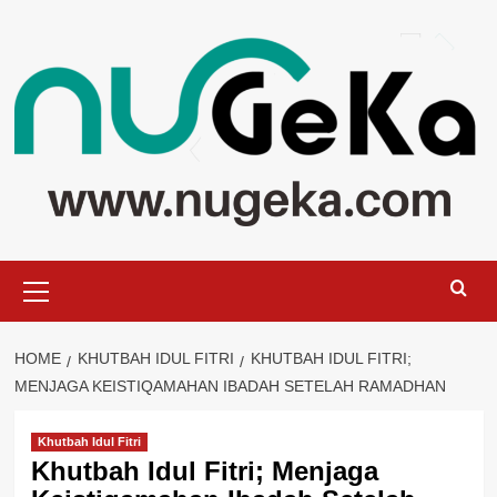
Skip
to
content
Primary
Menu
HOME
KHUTBAH IDUL FITRI
KHUTBAH IDUL FITRI;
MENJAGA KEISTIQAMAHAN IBADAH SETELAH RAMADHAN
Khutbah Idul Fitri
Khutbah Idul Fitri; Menjaga