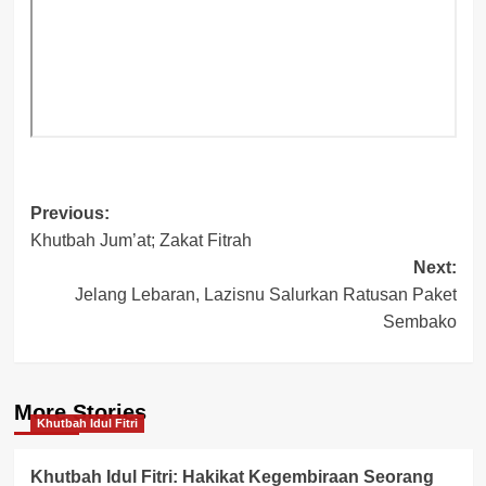
Post
Previous:
Khutbah Jum’at; Zakat Fitrah
navigation
Next:
Jelang Lebaran, Lazisnu Salurkan Ratusan Paket
Sembako
More Stories
Khutbah Idul Fitri
Khutbah Idul Fitri: Hakikat Kegembiraan Seorang