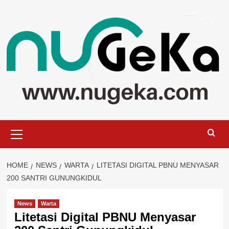
Skip
to
content
Primary
Menu
HOME
NEWS
WARTA
LITETASI DIGITAL PBNU MENYASAR
200 SANTRI GUNUNGKIDUL
News
Warta
Litetasi Digital PBNU Menyasar