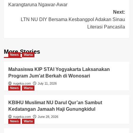
navigation
Karangtaruna Ngawar-Awar
Next:
LTN NU DIY Bersama Kesbangpol Adakan Sinau
Literasi Pancasila
More Stories
News
Warta
Mahasiswa KIP STAI Yogyakarta Laksanakan
Program Jum’at Berkah di Wonosari
nugeka.com
July 11, 2026
News
Warta
KBIHU Muslimat NU Darul Qur’an Sambut
Kedatangan Jamaah Haji Gunungkidul
nugeka.com
June 28, 2026
News
Warta