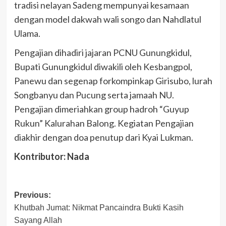
tradisi nelayan Sadeng mempunyai kesamaan
dengan model dakwah wali songo dan Nahdlatul
Ulama.
Pengajian dihadiri jajaran PCNU Gunungkidul,
Bupati Gunungkidul diwakili oleh Kesbangpol,
Panewu dan segenap forkompinkap Girisubo, lurah
Songbanyu dan Pucung serta jamaah NU.
Pengajian dimeriahkan group hadroh “Guyup
Rukun” Kalurahan Balong. Kegiatan Pengajian
diakhir dengan doa penutup dari Kyai Lukman.
Kontributor: Nada
Post
Previous:
Khutbah Jumat: Nikmat Pancaindra Bukti Kasih
navigation
Sayang Allah