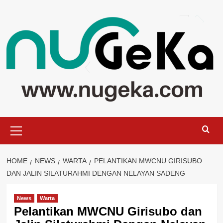
Skip
to
content
Primary
Menu
HOME
NEWS
WARTA
PELANTIKAN MWCNU GIRISUBO
DAN JALIN SILATURAHMI DENGAN NELAYAN SADENG
News
Warta
Pelantikan MWCNU Girisubo dan