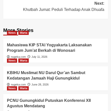
Next:
Khutbah Jumat: Peduli Terhadap Anak Dhuafa
More Stories
News
Warta
Mahasiswa KIP STAI Yogyakarta Laksanakan
Program Jum’at Berkah di Wonosari
nugeka.com
July 11, 2026
News
Warta
KBIHU Muslimat NU Darul Qur’an Sambut
Kedatangan Jamaah Haji Gunungkidul
nugeka.com
June 28, 2026
News
Warta
PCNU Gunungkidul Putuskan Konferensi XII
Agustus Mendatang