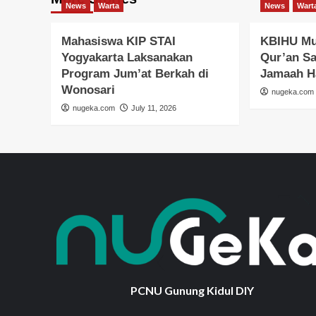
News
Warta
News
Wart
Mahasiswa KIP STAI
KBIHU Mu
Yogyakarta Laksanakan
Qur’an S
Program Jum’at Berkah di
Jamaah H
Wonosari
nugeka.com
nugeka.com
July 11, 2026
PCNU Gunung Kidul DIY