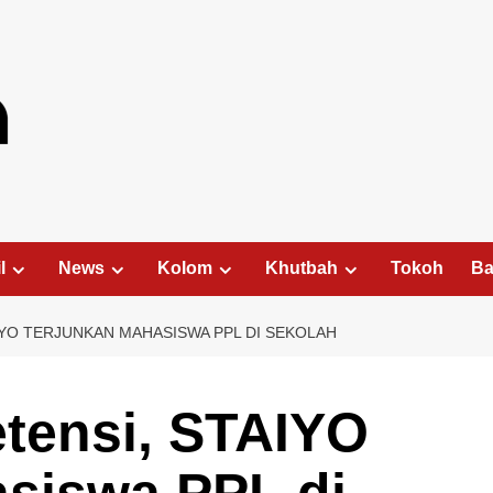
l
News
Kolom
Khutbah
Tokoh
Ba
YO TERJUNKAN MAHASISWA PPL DI SEKOLAH
tensi, STAIYO
asiswa PPL di