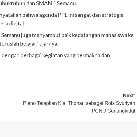
 Gubukrubuh dan SMAN 1 Semanu.
yatakan bahwa agenda PPL ini sangat dan strategis
a digital.
 Semanu juga menyambut baik kedatangan mahasiswa ke
teruslah belajar” ujarnya.
h dengan berbagai kegiatan yang bermakna dan
Next:
Pleno Tetapkan Kiai Thohari sebagai Rois Syuriyah
PCNU Gunungkidul