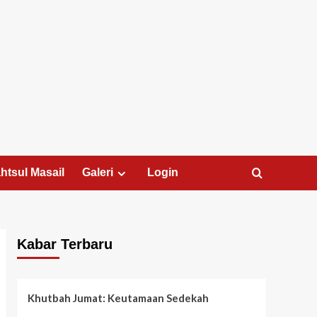
htsul Masail
Galeri
Login
Kabar Terbaru
Khutbah Jumat: Keutamaan Sedekah