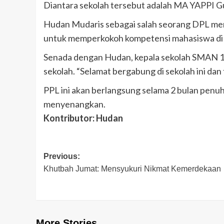
Diantara sekolah tersebut adalah MA YAPPI
Hudan Mudaris sebagai salah seorang DPL men
untuk memperkokoh kompetensi mahasiswa di er
Senada dengan Hudan, kepala sekolah SMAN 1
sekolah. “Selamat bergabung di sekolah ini dan 
PPL ini akan berlangsung selama 2 bulan penu
menyenangkan.
Kontributor: Hudan
Post
Previous:
Khutbah Jumat: Mensyukuri Nikmat Kemerdekaan
navigation
More Stories