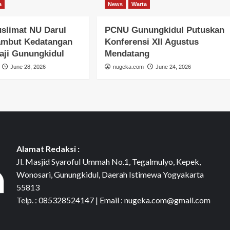
a
News
Warta
slimat NU Darul
PCNU Gunungkidul Putuskan
ambut Kedatangan
Konferensi XII Agustus
aji Gunungkidul
Mendatang
June 28, 2026
nugeka.com
June 24, 2026
Alamat Redaksi :
Jl. Masjid Syaroful Ummah No.1, Tegalmulyo, Kepek,
Wonosari, Gunungkidul, Daerah Istimewa Yogyakarta
55813
Telp. : 085328524147 | Email : nugeka.com@gmail.com