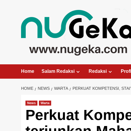
Skip
to
content
Home
Salam Redaksi
Redaksi
Profi
HOME
NEWS
WARTA
PERKUAT KOMPETENSI, STAI
News
Warta
Perkuat Kompe
terjunkan Mah