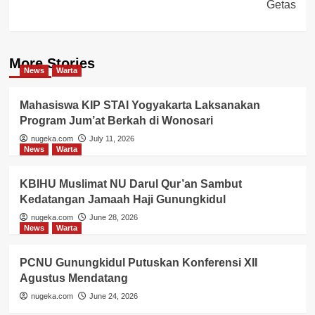
Getas
More Stories
News
Warta
Mahasiswa KIP STAI Yogyakarta Laksanakan
Program Jum’at Berkah di Wonosari
nugeka.com
July 11, 2026
News
Warta
KBIHU Muslimat NU Darul Qur’an Sambut
Kedatangan Jamaah Haji Gunungkidul
nugeka.com
June 28, 2026
News
Warta
PCNU Gunungkidul Putuskan Konferensi XII
Agustus Mendatang
nugeka.com
June 24, 2026