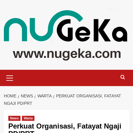
Skip
to
content
Primary
Menu
HOME
NEWS
WARTA
PERKUAT ORGANISASI, FATAYAT
NGAJI PD/PRT
News
Warta
Perkuat Organisasi, Fatayat Ngaji