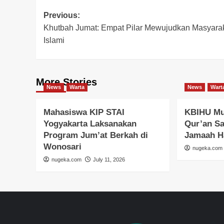
Post
Previous:
Khutbah Jumat: Empat Pilar Mewujudkan Masyara
navigation
Islami
More Stories
News
Warta
News
Wart
Mahasiswa KIP STAI
KBIHU Mu
Yogyakarta Laksanakan
Qur’an S
Program Jum’at Berkah di
Jamaah H
Wonosari
nugeka.com
nugeka.com
July 11, 2026