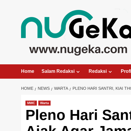
Skip
to
content
Home
Salam Redaksi
Redaksi
Profi
HOME
NEWS
WARTA
PLENO HARI SANTRI, KIAI T
MWC
Warta
Pleno Hari Sant
Ajak Agar Jam