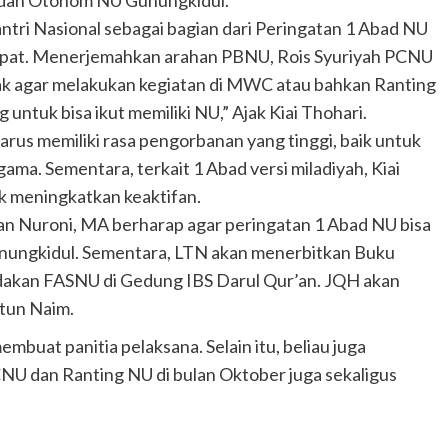
adan Otonom NU Gunungkidul.
tri Nasional sebagai bagian dari Peringatan 1 Abad NU
 tempat. Menerjemahkan arahan PBNU, Rois Syuriyah PCNU
 agar melakukan kegiatan di MWC atau bahkan Ranting
 untuk bisa ikut memiliki NU,” Ajak Kiai Thohari.
arus memiliki rasa pengorbanan yang tinggi, baik untuk
agama. Sementara, terkait 1 Abad versi miladiyah, Kiai
k meningkatkan keaktifan.
n Nuroni, MA berharap agar peringatan 1 Abad NU bisa
unungkidul. Sementara, LTN akan menerbitkan Buku
dakan FASNU di Gedung IBS Darul Qur’an. JQH akan
tun Naim.
mbuat panitia pelaksana. Selain itu, beliau juga
U dan Ranting NU di bulan Oktober juga sekaligus