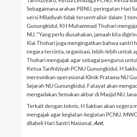
Tanfidziyah), Ketua Lembaga PCNU, Ketua B
Sebagaimana arahan PBNU, peringatan Hari San
versi Miladiyah tidak tersentralisir dalam 1
Gunungkidul, KH Muhammad Thohari mengajak
NU. “Yang perlu diusahakan, jamaah kita digiring
Kiai Thohari juga mengingatkan bahwa santri h
negara tercinta, organisasi, lebih-lebih untuk 
Thohari mengajak agar sebagai pengurus untu
Ketua Tanfidziyah PCNU Gunungkidul, H Sakba
meresmikan operasional Klinik Pratama NU G
Sejarah NU Gunungkidul. Fatayat akan menga
mengadakan Semakan akbar di Masjid NU Jana
Terkait dengan teknis, H Sakban akan segera me
mengajak agar kegiatan-kegiatan PCNU, MWCN
dilabeli Hari Santri Nasional.
Ant.