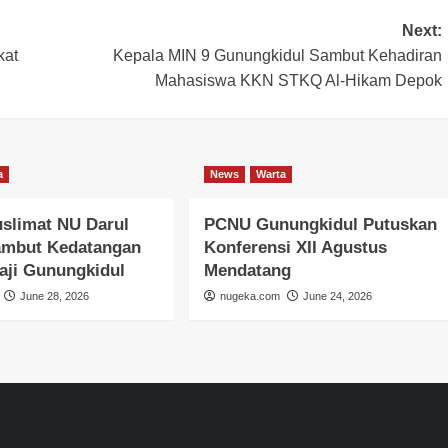
Next:
kat
Kepala MIN 9 Gunungkidul Sambut Kehadiran
Mahasiswa KKN STKQ Al-Hikam Depok
a
News
Warta
slimat NU Darul
PCNU Gunungkidul Putuskan
ambut Kedatangan
Konferensi XII Agustus
aji Gunungkidul
Mendatang
June 28, 2026
nugeka.com
June 24, 2026