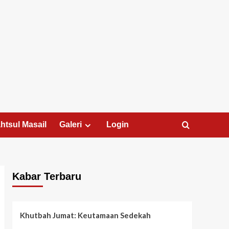
htsul Masail
Galeri
Login
Kabar Terbaru
Khutbah Jumat: Keutamaan Sedekah