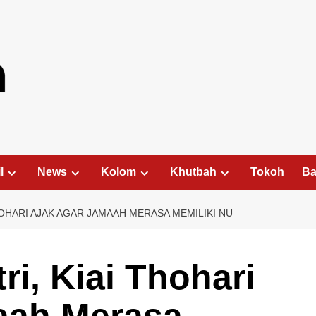
l
News
Kolom
Khutbah
Tokoh
Ba
HOHARI AJAK AGAR JAMAAH MERASA MEMILIKI NU
ri, Kiai Thohari
aah Merasa