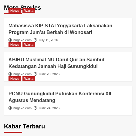
More Stories
News
Warta
Mahasiswa KIP STAI Yogyakarta Laksanakan
Program Jum’at Berkah di Wonosari
nugeka.com
July 11, 2026
News
Warta
KBIHU Muslimat NU Darul Qur’an Sambut
Kedatangan Jamaah Haji Gunungkidul
nugeka.com
June 28, 2026
News
Warta
PCNU Gunungkidul Putuskan Konferensi XII
Agustus Mendatang
nugeka.com
June 24, 2026
Kabar Terbaru