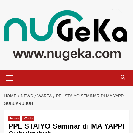
Skip
to
content
Primary
Menu
HOME
NEWS
WARTA
PPL STAIYO SEMINAR DI MA YAPPI
GUBUKRUBUH
News
Warta
PPL STAIYO Seminar di MA YAPPI