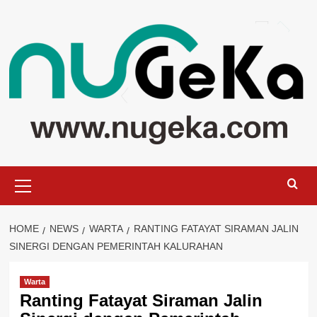
Skip
to
content
Primary
Menu
HOME
NEWS
WARTA
RANTING FATAYAT SIRAMAN JALIN
SINERGI DENGAN PEMERINTAH KALURAHAN
Warta
Ranting Fatayat Siraman Jalin