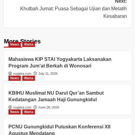
Next:
Khutbah Jumat: Puasa Sebagai Ujian dan Melatih
Kesabaran
More Stories
News
Warta
Mahasiswa KIP STAI Yogyakarta Laksanakan
Program Jum’at Berkah di Wonosari
nugeka.com
July 11, 2026
News
Warta
KBIHU Muslimat NU Darul Qur’an Sambut
Kedatangan Jamaah Haji Gunungkidul
nugeka.com
June 28, 2026
News
Warta
PCNU Gunungkidul Putuskan Konferensi XII
Agustus Mendatang