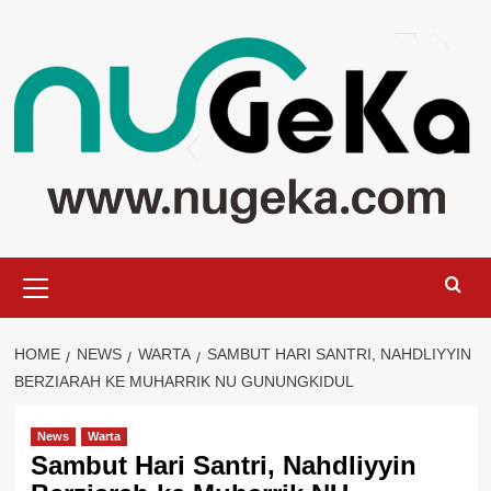
Skip
to
content
Primary
Menu
HOME
NEWS
WARTA
SAMBUT HARI SANTRI, NAHDLIYYIN
BERZIARAH KE MUHARRIK NU GUNUNGKIDUL
News
Warta
Sambut Hari Santri, Nahdliyyin