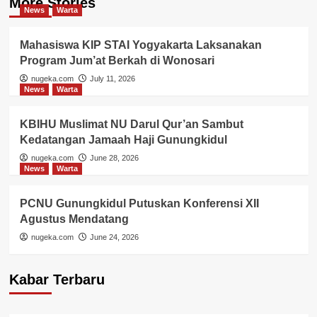
More Stories
News
Warta
Mahasiswa KIP STAI Yogyakarta Laksanakan
Program Jum’at Berkah di Wonosari
nugeka.com
July 11, 2026
News
Warta
KBIHU Muslimat NU Darul Qur’an Sambut
Kedatangan Jamaah Haji Gunungkidul
nugeka.com
June 28, 2026
News
Warta
PCNU Gunungkidul Putuskan Konferensi XII
Agustus Mendatang
nugeka.com
June 24, 2026
Kabar Terbaru