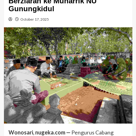
Berziarah ke Muharrik NU
Gunungkidul
October 17, 2025
Wonosari, nugeka.com —
Pengurus Cabang