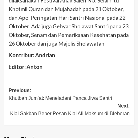
dilaksanakan Festival Anak Saleh NU. Selain itu
Khotmil Quran dan Mujahadah pada 21 Oktober,
dan Apel Peringatan Hari Santri Nasional pada 22
Oktober. Ada juga Gebyar Sholawat Santri pada 23
Oktober, Senam dan Pemeriksaan Kesehatan pada
26 Oktober dan juga Majelis Sholawatan.
Kontribur: Andrian
Editor: Anton
Post
Previous:
Khutbah Jum’at: Meneladani Panca Jiwa Santri
navigation
Next:
Kiai Sakban Beber Pesan Kiai Ali Maksum di Bleberan