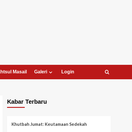
htsul Masail
Galeri
Login
Kabar Terbaru
Khutbah Jumat: Keutamaan Sedekah