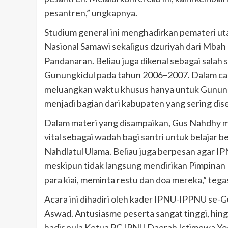
pesantren,” ungkapnya.
Studium general ini menghadirkan pemateri
Nasional Samawi sekaligus dzuriyah dari Mba
Pandanaran. Beliau juga dikenal sebagai sala
Gunungkidul pada tahun 2006–2007. Dalam c
meluangkan waktu khusus hanya untuk Gunungk
menjadi bagian dari kabupaten yang sering diseb
Dalam materi yang disampaikan, Gus Nahdhy 
vital sebagai wadah bagi santri untuk belajar b
Nahdlatul Ulama. Beliau juga berpesan agar I
meskipun tidak langsung mendirikan Pimpinan 
para kiai, meminta restu dan doa mereka,” tega
Acara ini dihadiri oleh kader IPNU-IPPNU se-
Aswad. Antusiasme peserta sangat tinggi, hing
hadir pula Ketua PC IPNU Daerah Istimewa Y