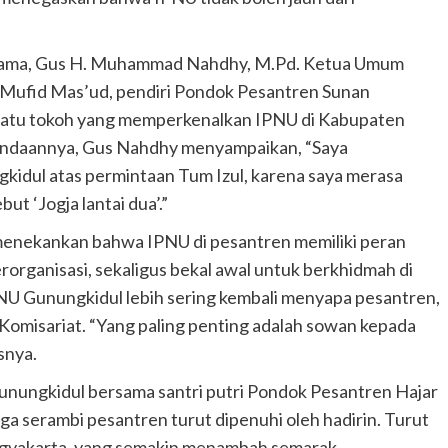
 utama, Gus H. Muhammad Nahdhy, M.Pd. Ketua Umum
h Mufid Mas’ud, pendiri Pondok Pesantren Sunan
h satu tokoh yang memperkenalkan IPNU di Kabupaten
andaannya, Gus Nahdhy menyampaikan, “Saya
idul atas permintaan Tum Izul, karena saya merasa
ut ‘Jogja lantai dua’.”
menekankan bahwa IPNU di pesantren memiliki peran
erorganisasi, sekaligus bekal awal untuk berkhidmah di
PNU Gunungkidul lebih sering kembali menyapa pesantren,
Komisariat. “Yang paling penting adalah sowan kepada
snya.
Gunungkidul bersama santri putri Pondok Pesantren Hajar
ga serambi pesantren turut dipenuhi oleh hadirin. Turut
ogyakarta, yang semakin menambah semarak