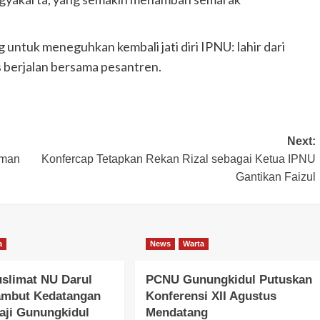
untuk meneguhkan kembali jati diri IPNU: lahir dari
s berjalan bersama pesantren.
Next:
aman
Konfercap Tetapkan Rekan Rizal sebagai Ketua IPNU
Gantikan Faizul
a
News
Warta
slimat NU Darul
PCNU Gunungkidul Putuskan
ambut Kedatangan
Konferensi XII Agustus
aji Gunungkidul
Mendatang