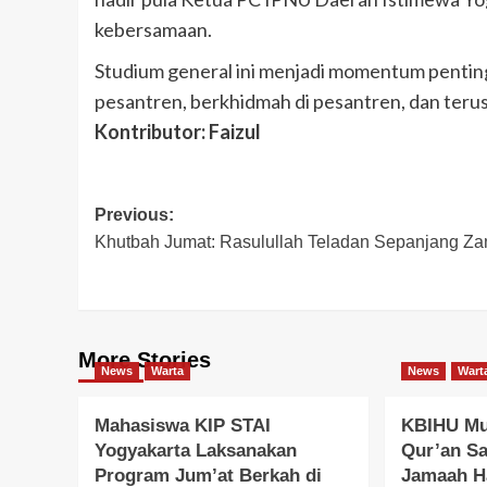
kebersamaan.
Studium general ini menjadi momentum penting 
pesantren, berkhidmah di pesantren, dan teru
Kontributor: Faizul
Post
Previous:
Khutbah Jumat: Rasulullah Teladan Sepanjang Z
navigation
More Stories
News
Warta
News
Wart
Mahasiswa KIP STAI
KBIHU Mu
Yogyakarta Laksanakan
Qur’an S
Program Jum’at Berkah di
Jamaah H