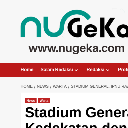
Skip
to
content
Home
Salam Redaksi
Redaksi
Profi
HOME
NEWS
WARTA
STADIUM GENERAL, IPNU R
News
Warta
Stadium Gener
Kedekatan den