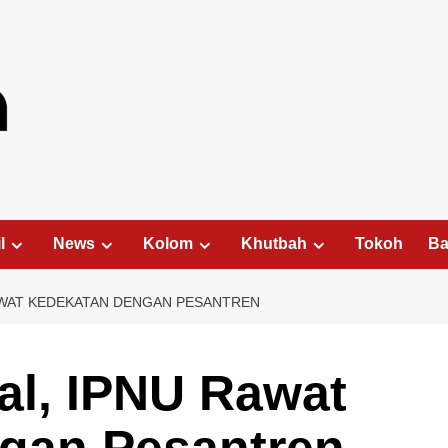
l
News
Kolom
Khutbah
Tokoh
Ba
AWAT KEDEKATAN DENGAN PESANTREN
al, IPNU Rawat
gan Pesantren