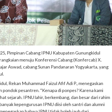
025, Pimpinan Cabang IPNU Kabupaten Gunungkidul
 rangkaian menuju Konferensi Cabang (Konfercab) X.
Hajar Aswad, cabang Sunan Pandanaran Yogyakarta, yang
l.
ul, Rekan Muhammad Faizul Afif Adi P., menegaskan
 pondok pesantren. “Kenapa di ponpes? Karena kami
hat sejarah. IPNU lahir, berkembang, dan besar dari rahim
banyak kepengurusan IPNU diisi oleh santri dan alumni
i menegaskan bahwa IPNU tidak boleh jauh dari