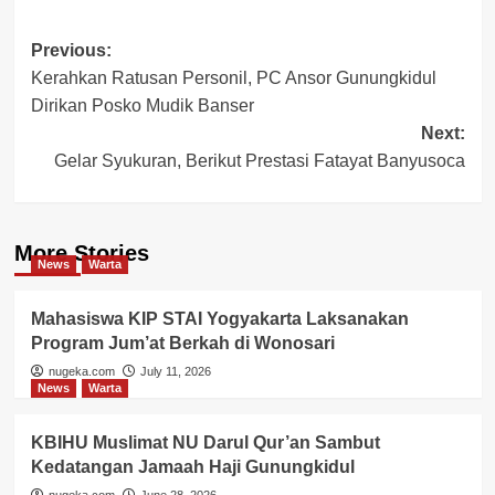
Post
Previous:
Kerahkan Ratusan Personil, PC Ansor Gunungkidul
navigation
Dirikan Posko Mudik Banser
Next:
Gelar Syukuran, Berikut Prestasi Fatayat Banyusoca
More Stories
News
Warta
Mahasiswa KIP STAI Yogyakarta Laksanakan
Program Jum’at Berkah di Wonosari
nugeka.com
July 11, 2026
News
Warta
KBIHU Muslimat NU Darul Qur’an Sambut
Kedatangan Jamaah Haji Gunungkidul
nugeka.com
June 28, 2026