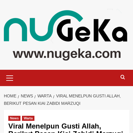
Skip
to
content
Primary
Menu
HOME
NEWS
WARTA
VIRAL MENELPUN GUSTI ALLAH,
BERIKUT PESAN KIAI ZABIDI MARZUQI
News
Warta
Viral Menelpun Gusti Allah,