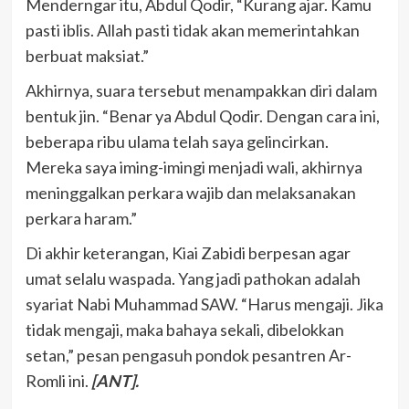
Menderngar itu, Abdul Qodir, “Kurang ajar. Kamu
pasti iblis. Allah pasti tidak akan memerintahkan
berbuat maksiat.”
Akhirnya, suara tersebut menampakkan diri dalam
bentuk jin. “Benar ya Abdul Qodir. Dengan cara ini,
beberapa ribu ulama telah saya gelincirkan.
Mereka saya iming-imingi menjadi wali, akhirnya
meninggalkan perkara wajib dan melaksanakan
perkara haram.”
Di akhir keterangan, Kiai Zabidi berpesan agar
umat selalu waspada. Yang jadi pathokan adalah
syariat Nabi Muhammad SAW. “Harus mengaji. Jika
tidak mengaji, maka bahaya sekali, dibelokkan
setan,” pesan pengasuh pondok pesantren Ar-
Romli ini.
[ANT].