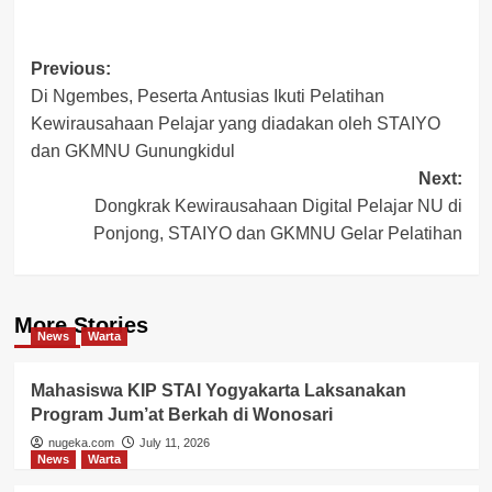
Post
Previous:
Di Ngembes, Peserta Antusias Ikuti Pelatihan
navigation
Kewirausahaan Pelajar yang diadakan oleh STAIYO
dan GKMNU Gunungkidul
Next:
Dongkrak Kewirausahaan Digital Pelajar NU di
Ponjong, STAIYO dan GKMNU Gelar Pelatihan
More Stories
News
Warta
Mahasiswa KIP STAI Yogyakarta Laksanakan
Program Jum’at Berkah di Wonosari
nugeka.com
July 11, 2026
News
Warta