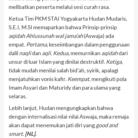
melibatkan peserta melalui sesi curah rasa.
Ketua Tim PKM STAI Yogyakarta Hudan Mudaris,
S.E.I, M.SI memaparkan bahwa Prinsip-prinsip
aqidah Ahlussunah wal jama’ah
(Aswaja) ada
empat.
Pertama
, keseimbangan dalam penggunaan
dalil
naqli
dan
aqli
.
Kedua
, memurnikan
aqidah
dari
unsur di luar Islam yang dinilai destruktif.
Ketiga
,
tidak mudah menilai salah bid’ah, syirik, apalagi
menjatuhkan vonis kafir.
Keempat
, mengikuti pola
Imam Asyari dan Maturidy dan para ulama yang
selaras.
Lebih lanjut, Hudan mengungkapkan bahwa
dengan internalisasi nilai-nilai Aswaja, maka remaja
akan dapat menemukan jati diri yang
good and
smart
.
[NL].