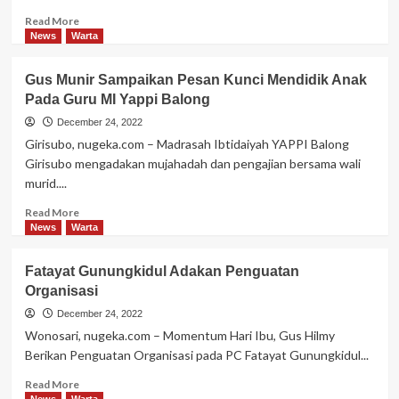
Read
Read More
more
News
Warta
about
Haul
Gus Munir Sampaikan Pesan Kunci Mendidik Anak
Ke-
Pada Guru MI Yappi Balong
10
KH.
December 24, 2022
Imam
Girisubo, nugeka.com – Madrasah Ibtidaiyah YAPPI Balong
Nawawi,
Girisubo mengadakan mujahadah dan pengajian bersama wali
Bupati
murid....
Sampaikan
Doa
Read
Read More
more
News
Warta
about
Gus
Fatayat Gunungkidul Adakan Penguatan
Munir
Organisasi
Sampaikan
Pesan
December 24, 2022
Kunci
Wonosari, nugeka.com – Momentum Hari Ibu, Gus Hilmy
Mendidik
Berikan Penguatan Organisasi pada PC Fatayat Gunungkidul...
Anak
Pada
Read
Read More
Guru
more