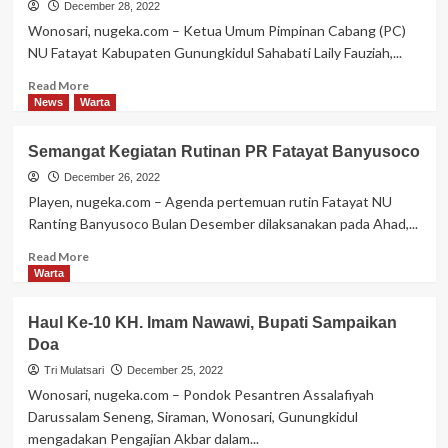
December 28, 2022
Wonosari, nugeka.com – Ketua Umum Pimpinan Cabang (PC)
NU Fatayat Kabupaten Gunungkidul Sahabati Laily Fauziah,...
Read
Read More
more
News
Warta
about
Ketum
Semangat Kegiatan Rutinan PR Fatayat Banyusoco
Fatayat
Gunungkidul
December 26, 2022
Raih
Playen, nugeka.com – Agenda pertemuan rutin Fatayat NU
Penghargaan
Ranting Banyusoco Bulan Desember dilaksanakan pada Ahad,...
Gender
Champion
Read
Read More
more
Warta
about
Semangat
Haul Ke-10 KH. Imam Nawawi, Bupati Sampaikan
Kegiatan
Doa
Rutinan
PR
Tri Mulatsari
December 25, 2022
Fatayat
Wonosari, nugeka.com – Pondok Pesantren Assalafiyah
Banyusoco
Darussalam Seneng, Siraman, Wonosari, Gunungkidul
mengadakan Pengajian Akbar dalam...