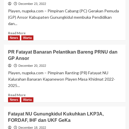
PC
December 23, 2022
Fatayat
Playen, nugeka.com – Pimpinan Cabang (PC) Gerakan Pemuda
Ungkap
(GP) Ansor Kabupaten Gunungkidul membuka Pendidikan
Cinta
dan...
On
The
Read
Read More
Spot
more
News
Warta
about
Pesan
PR Fatayat Banaran Pelantikan Bareng PRNU dan
Gus
GP Ansor
Luthfi
dalam
December 20, 2022
Diklatsar
Playen, nugeka.com – Pimpinan Ranting (PR) Fatayat NU
Banser
Kalurahan Banaran Kapanewon Playen Masa Khidmat 2022-
ke-
2025...
27
Read
Read More
more
News
Warta
about
<strong>PR
Fatayat NU Gunungkidul Kukuhkan LKP3A,
Fatayat
FORDAF, IHF dan UKF GeKa
Banaran
Pelantikan
December 18, 2022