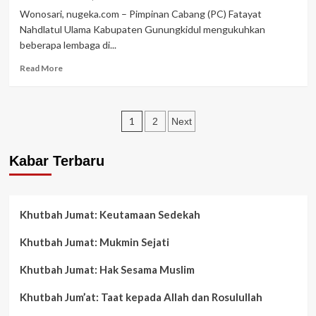
Bareng
Wonosari, nugeka.com – Pimpinan Cabang (PC) Fatayat
PRNU
Nahdlatul Ulama Kabupaten Gunungkidul mengukuhkan
dan
beberapa lembaga di...
GP
Ansor</strong>
Read
Read More
more
about
Fatayat
Posts
NU
1
2
Next
Gunungkidul
pagination
Kukuhkan
Kabar Terbaru
LKP3A,
FORDAF,
IHF
dan
Khutbah Jumat: Keutamaan Sedekah
UKF
GeKa
Khutbah Jumat: Mukmin Sejati
Khutbah Jumat: Hak Sesama Muslim
Khutbah Jum’at: Taat kepada Allah dan Rosulullah