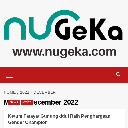
Skip
to
content
Primary
Menu
HOME
2022
DECEMBER
Month:
December 2022
News
Warta
Ketum Fatayat Gunungkidul Raih Penghargaan
Gender Champion