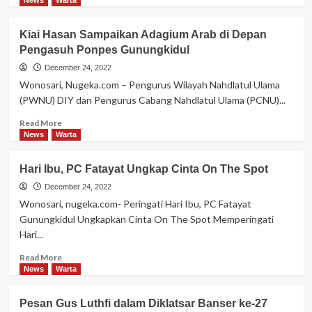
News
Warta
MI
about
Yappi
Fatayat
Kiai Hasan Sampaikan Adagium Arab di Depan
Balong
Gunungkidul
Pengasuh Ponpes Gunungkidul
Adakan
Penguatan
December 24, 2022
Organisasi
Wonosari, Nugeka.com – Pengurus Wilayah Nahdlatul Ulama
(PWNU) DIY dan Pengurus Cabang Nahdlatul Ulama (PCNU)...
Read
Read More
more
News
Warta
about
Kiai
Hari Ibu, PC Fatayat Ungkap Cinta On The Spot
Hasan
Sampaikan
December 24, 2022
Adagium
Wonosari, nugeka.com- Peringati Hari Ibu, PC Fatayat
Arab
Gunungkidul Ungkapkan Cinta On The Spot Memperingati
di
Hari...
Depan
Pengasuh
Read
Read More
Ponpes
more
News
Warta
Gunungkidul
about
Hari
Pesan Gus Luthfi dalam Diklatsar Banser ke-27
Ibu,