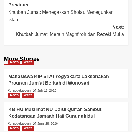
Post
Previous:
Khutbah Jumat: Menegakkan Sholat, Meneguhkan
navigation
Islam
Next:
Khutbah Jumat: Meraih Maghfiroh dan Rezeki Mulia
More Stories
News
Warta
Mahasiswa KIP STAI Yogyakarta Laksanakan
Program Jum’at Berkah di Wonosari
nugeka.com
July 11, 2026
News
Warta
KBIHU Muslimat NU Darul Qur’an Sambut
Kedatangan Jamaah Haji Gunungkidul
nugeka.com
June 28, 2026
News
Warta