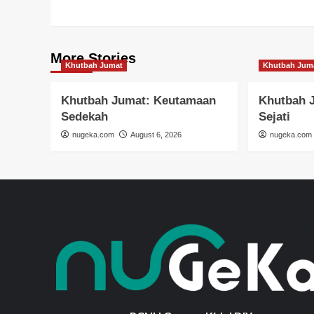
More Stories
Khutbah Jumat
Khutbah Jum
Khutbah Jumat: Keutamaan
Khutbah 
Sedekah
Sejati
nugeka.com
August 6, 2026
nugeka.com