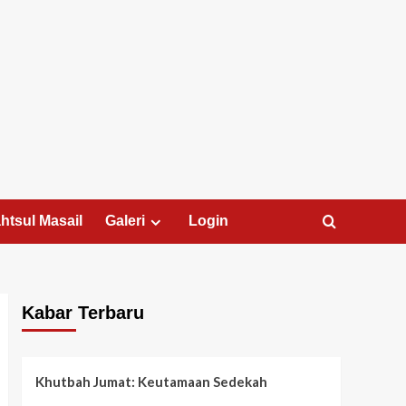
htsul Masail
Galeri
Login
Kabar Terbaru
Khutbah Jumat: Keutamaan Sedekah