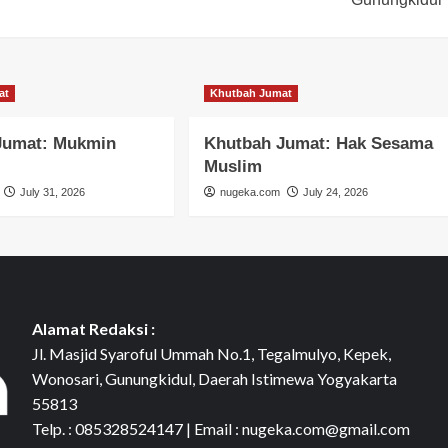
at
Khutbah Jumat
Jumat: Mukmin
Khutbah Jumat: Hak Sesama
Muslim
July 31, 2026
nugeka.com
July 24, 2026
Alamat Redaksi :
Jl. Masjid Syaroful Ummah No.1, Tegalmulyo, Kepek,
Wonosari, Gunungkidul, Daerah Istimewa Yogyakarta
55813
Telp. : 085328524147 | Email : nugeka.com@gmail.com