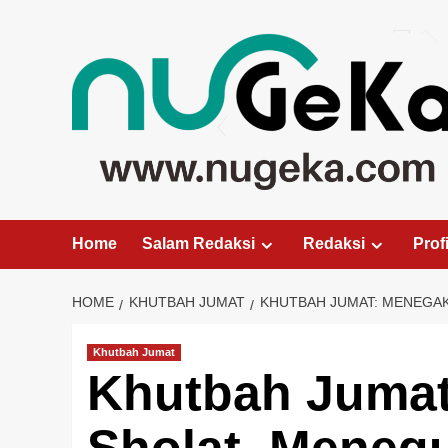
Skip
to
content
Home
Salam Redaksi
Redaksi
Profi
HOME
KHUTBAH JUMAT
KHUTBAH JUMAT: MENEGA
Khutbah Jumat
Khutbah Juma
Sholat, Meneg