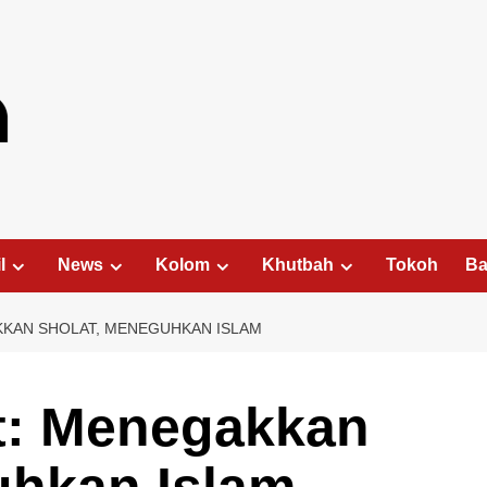
l
News
Kolom
Khutbah
Tokoh
Ba
KKAN SHOLAT, MENEGUHKAN ISLAM
t: Menegakkan
uhkan Islam