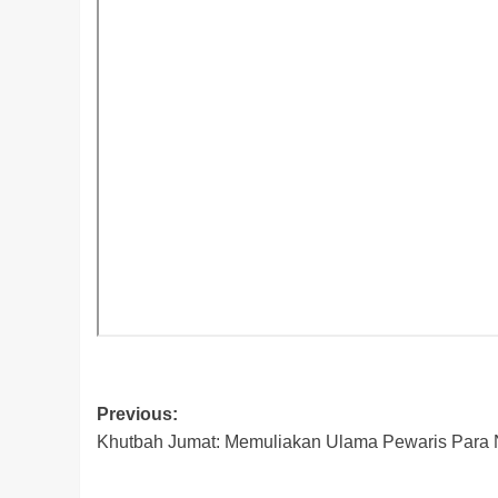
Post
Previous:
Khutbah Jumat: Memuliakan Ulama Pewaris Para 
navigation