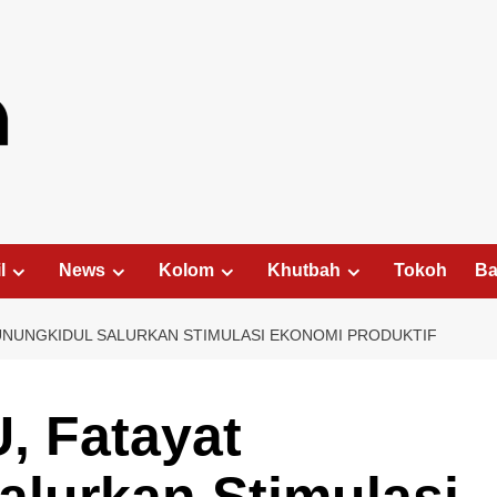
l
News
Kolom
Khutbah
Tokoh
Ba
UNUNGKIDUL SALURKAN STIMULASI EKONOMI PRODUKTIF
 Fatayat
alurkan Stimulasi