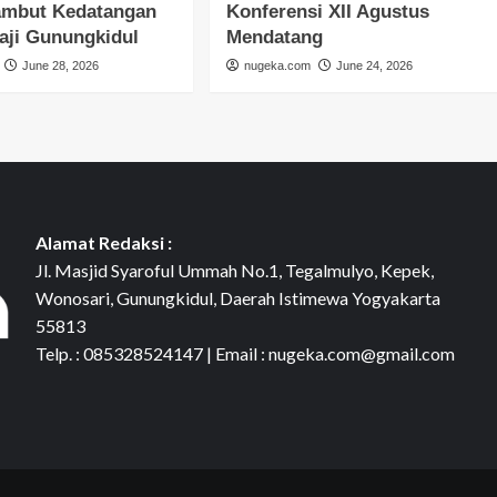
ambut Kedatangan
Konferensi XII Agustus
aji Gunungkidul
Mendatang
June 28, 2026
nugeka.com
June 24, 2026
Alamat Redaksi :
Jl. Masjid Syaroful Ummah No.1, Tegalmulyo, Kepek,
Wonosari, Gunungkidul, Daerah Istimewa Yogyakarta
55813
Telp. : 085328524147 | Email : nugeka.com@gmail.com