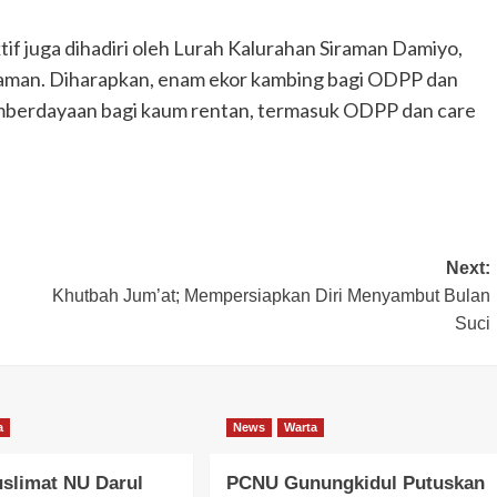
f juga dihadiri oleh Lurah Kalurahan Siraman Damiyo,
raman. Diharapkan, enam ekor kambing bagi ODPP dan
pemberdayaan bagi kaum rentan, termasuk ODPP dan care
Next:
Khutbah Jum’at; Mempersiapkan Diri Menyambut Bulan
Suci
a
News
Warta
slimat NU Darul
PCNU Gunungkidul Putuskan