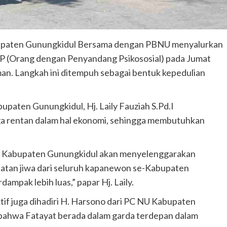
upaten Gunungkidul Bersama dengan PBNU menyalurkan
PP (Orang dengan Penyandang Psikososial) pada Jumat
man. Langkah ini ditempuh sebagai bentuk kepedulian
aten Gunungkidul, Hj. Laily Fauziah S.Pd.I
a rentan dalam hal ekonomi, sehingga membutuhkan
NU Kabupaten Gunungkidul akan menyelenggarakan
hatan jiwa dari seluruh kapanewon se-Kabupaten
ampak lebih luas,” papar Hj. Laily.
if juga dihadiri H. Harsono dari PC NU Kabupaten
 bahwa Fatayat berada dalam garda terdepan dalam