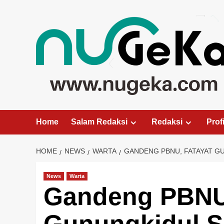
Skip
to
content
Home
Salam Redaksi
Redaksi
Profi
HOME
NEWS
WARTA
GANDENG PBNU, FATAYAT G
News
Warta
Gandeng PBNU,
Gunungkidul S