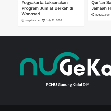
Yogyakarta Laksanakan
Qur’an S
Program Jum’at Berkah di
Jamaah H
Wonosari
nugeka.com
nugeka.com
July 11, 2026
PCNU Gunung Kidul DIY