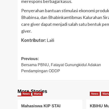
merespons berbagai kasus.
Penyerahan bantuan stimulasi ekonomi produkti
Bhabinsa, dan Bhabinkamtibmas Kalurahan Si
care giver dapat menjadi salah satu bentuk 
giver.
Kontributor:
Laili
Post
Previous:
Bersama PBNU, Fatayat Gunungkidul Adakan
navigation
Pendampingan ODDP
More Stories
News
Warta
News
Wart
Mahasiswa KIP STAI
KBIHU Mu