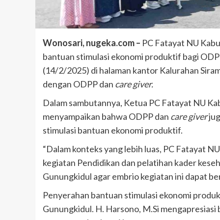
Wonosari, nugeka.com –
PC Fatayat NU Kab
bantuan stimulasi ekonomi produktif bagi OD
(14/2/2025) di halaman kantor Kalurahan Sira
dengan ODPP dan
care giver.
Dalam sambutannya, Ketua PC Fatayat NU Kabup
menyampaikan bahwa ODPP dan
care giver
jug
stimulasi bantuan ekonomi produktif.
“Dalam konteks yang lebih luas, PC Fatayat 
kegiatan Pendidikan dan pelatihan kader kese
Gunungkidul agar embrio kegiatan ini dapat berd
Penyerahan bantuan stimulasi ekonomi produkt
Gunungkidul. H. Harsono, M.Si mengapresiasi