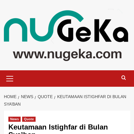
Skip
to
content
Primary
Menu
HOME
NEWS
QUOTE
KEUTAMAAN ISTIGHFAR DI BULAN
SYA’BAN
News
Quote
Keutamaan Istighfar di Bulan