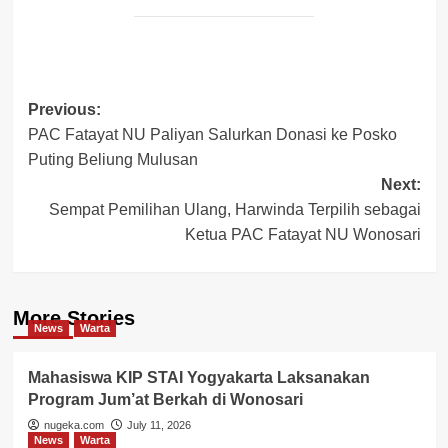
Post
Previous:
PAC Fatayat NU Paliyan Salurkan Donasi ke Posko
navigation
Puting Beliung Mulusan
Next:
Sempat Pemilihan Ulang, Harwinda Terpilih sebagai
Ketua PAC Fatayat NU Wonosari
More Stories
News
Warta
Mahasiswa KIP STAI Yogyakarta Laksanakan
Program Jum’at Berkah di Wonosari
nugeka.com
July 11, 2026
News
Warta