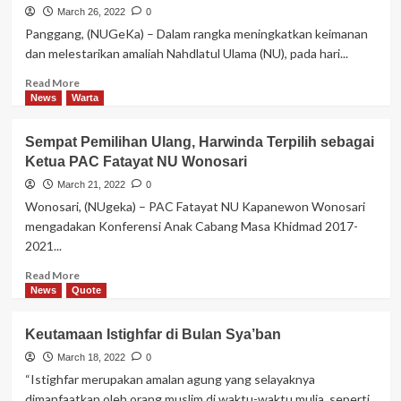
Balong
March 26, 2022
0
Ziarah
Panggang, (NUGeKa) – Dalam rangka meningkatkan keimanan
Maqbaroh
dan melestarikan amaliah Nahdlatul Ulama (NU), pada hari...
Ahlu
Qoryah
Read
Read More
more
News
Warta
about
Songsong
Sempat Pemilihan Ulang, Harwinda Terpilih sebagai
Bulan
Ketua PAC Fatayat NU Wonosari
Puasa,
PAC
March 21, 2022
0
Ansor
Wonosari, (NUgeka) – PAC Fatayat NU Kapanewon Wonosari
dan
mengadakan Konferensi Anak Cabang Masa Khidmad 2017-
PAC
2021...
Banser
Panggang
Read
Read More
Adakan
more
News
Quote
Haul
about
Massal
Sempat
Keutamaan Istighfar di Bulan Sya’ban
Pemilihan
Ulang,
March 18, 2022
0
Harwinda
“Istighfar merupakan amalan agung yang selayaknya
Terpilih
dimanfaatkan oleh orang muslim di waktu-waktu mulia, seperti