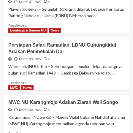
March 31, 2022
0
Playen (nugeka) – Sejumlah 60 orang dilantik sebagai Pengurus
Ranting Nahdlatul Ulama (PRNU) Bleberan pada...
Read
Read More
more
Lembaga & Banom NU
News
about
Pelantikan
Persiapan Safari Ramadlan, LDNU Gunungkidul
PRNU
Adakan Pembekalan Dai
Bleberan,
Katib
March 30, 2022
0
Syuriyah
Wonosari, (NUGeKa) – Sehubungan semakin dekat datangnya
PCNU
bulan suci Ramadlan 1443 H, Lembaga Dakwah Nahdlatul...
Gunungkidul
Nukil
Read
Read More
Doa
more
MWC
News
KH
about
Mahrus
Persiapan
MWC NU Karangmojo Adakan Ziarah Wali Songo
Aly
Safari
Ramadlan,
March 30, 2022
0
LDNU
Karangmojo, (NUGeKa) – Majelis Wakil Cabang Nahdlatul Ulama
Gunungkidul
(MWC NU) Karangmojo menunaikan agenda tahunan yaitu...
Adakan
Pembekalan
Read