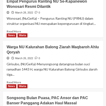
Empat Pengurus Ranting NU Se-Kapanewon
PCNU
Wonosari Resmi Dilantik
Gunungkidul
Lantik
March 28, 2022
0
Pengurus
Wonosari, (NuGeKa) – Pengurus Ranting NU (PRNU) dalam
Baru
struktur organisasi NU merupakan kepengurusan di tingkat...
MWC
NU
Read
Read More
Wonosari
more
News
Warta
Masa
about
Khidmat
Empat
Warga NU Kalurahan Balong Ziarah Maqbaroh Ahlu
2022-
Pengurus
Qoryah
2027
Ranting
NU
March 26, 2022
0
Se-
Girisubo, (NUGeKa)-Menyongsong datangnya bulan suci
Kapanewon
ramadhan 1443 H, warga NU Kalurahan Balong Girisubo ziaroh
Wonosari
tiga...
Resmi
Dilantik
Read
Read More
more
News
Warta
about
Warga
Songsong Bulan Puasa, PAC Ansor dan PAC
NU
Banser Panggang Adakan Haul Massal
Kalurahan