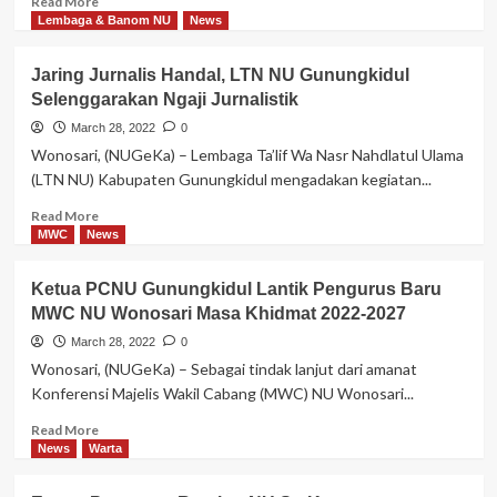
Read More
Dai
more
Lembaga & Banom NU
News
about
MWC
Jaring Jurnalis Handal, LTN NU Gunungkidul
NU
Selenggarakan Ngaji Jurnalistik
Karangmojo
Adakan
March 28, 2022
0
Ziarah
Wonosari, (NUGeKa) – Lembaga Ta’lif Wa Nasr Nahdlatul Ulama
Wali
(LTN NU) Kabupaten Gunungkidul mengadakan kegiatan...
Songo
Read
Read More
more
MWC
News
about
Jaring
Ketua PCNU Gunungkidul Lantik Pengurus Baru
Jurnalis
MWC NU Wonosari Masa Khidmat 2022-2027
Handal,
LTN
March 28, 2022
0
NU
Wonosari, (NUGeKa) – Sebagai tindak lanjut dari amanat
Gunungkidul
Konferensi Majelis Wakil Cabang (MWC) NU Wonosari...
Selenggarakan
Ngaji
Read
Read More
Jurnalistik
more
News
Warta
about
Ketua