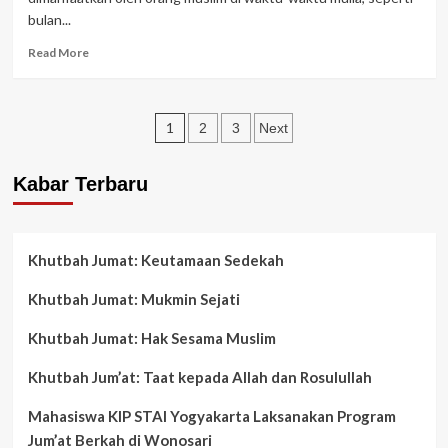
sebagai
bulan...
Ketua
PAC
Read
Read More
Fatayat
more
NU
about
Wonosari
Keutamaan
Posts
Istighfar
1
2
3
Next
di
pagination
Bulan
Kabar Terbaru
Sya’ban
Khutbah Jumat: Keutamaan Sedekah
Khutbah Jumat: Mukmin Sejati
Khutbah Jumat: Hak Sesama Muslim
Khutbah Jum’at: Taat kepada Allah dan Rosulullah
Mahasiswa KIP STAI Yogyakarta Laksanakan Program
Jum’at Berkah di Wonosari