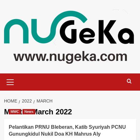
Skip
to
content
Primary
Menu
HOME
2022
MARCH
Month:
March 2022
MWC
News
Pelantikan PRNU Bleberan, Katib Syuriyah PCNU
Gunungkidul Nukil Doa KH Mahrus Aly