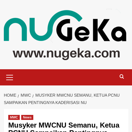
Skip
to
content
Primary
Menu
HOME
MWC
MUSYKER MWCNU SEMANU, KETUA PCNU
SAMPAIKAN PENTINGNYA KADERISASI NU
MWC
News
Musyker MWCNU Semanu, Ketua