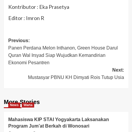
Kontributor : Eka Prasetya
Editor : Imron R
Post
Previous:
Panen Perdana Melon Inthanon, Green House Darul
navigation
Quran Wal Irsyad Siap Wujudkan Kemandirian
Ekonomi Pesantren
Next:
Mustasyar PBNU KH Dimyati Rois Tutup Usia
More Stories
News
Warta
Mahasiswa KIP STAI Yogyakarta Laksanakan
Program Jum’at Berkah di Wonosari