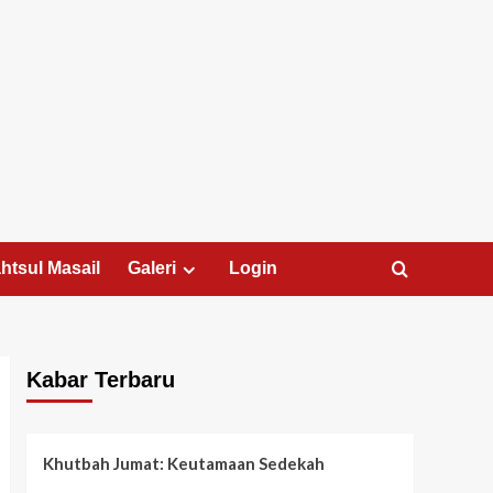
htsul Masail
Galeri
Login
Kabar Terbaru
Khutbah Jumat: Keutamaan Sedekah