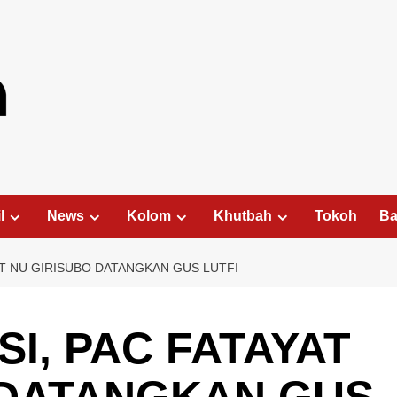
l
News
Kolom
Khutbah
Tokoh
Ba
AT NU GIRISUBO DATANGKAN GUS LUTFI
SI, PAC FATAYAT
 DATANGKAN GUS