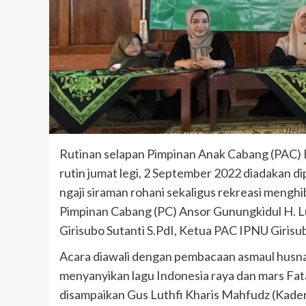
Rutinan selapan Pimpinan Anak Cabang (PAC) F
rutin jumat legi, 2 September 2022 diadakan d
ngaji siraman rohani sekaligus rekreasi menghib
Pimpinan Cabang (PC) Ansor Gunungkidul H. L
Girisubo Sutanti S.PdI, Ketua PAC IPNU Girisu
Acara diawali dengan pembacaan asmaul husna d
menyanyikan lagu Indonesia raya dan mars Fatay
disampaikan Gus Luthfi Kharis Mahfudz (Kad