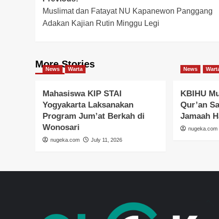
Post
Muslimat dan Fatayat NU Kapanewon Panggang
navigation
Adakan Kajian Rutin Minggu Legi
More Stories
News
Warta
News
Wart
Mahasiswa KIP STAI
KBIHU Mu
Yogyakarta Laksanakan
Qur’an S
Program Jum’at Berkah di
Jamaah H
Wonosari
nugeka.com
nugeka.com
July 11, 2026