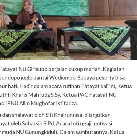
atayat NU Girisubo berjalan cukup meriah. Kegiatan
ipendopo joglo pantai Wediombo. Supaya peserta bisa
ur hati. Hadir dalam acara rutinan Fatayat kali ini, Ketua
uthfi Kharis Mahfudz S.Sy, Ketua PAC Fatayat NU
bo IPNU Alim Mughofar Istifadza.
an shalawat oleh Siti Khairunnisa, dilanjutkan
at oleh Suharsih S.Pd. Acara Inti ngaji motivasi
er muda NU Gunungkidul). Dalam sambutannya, Ketua