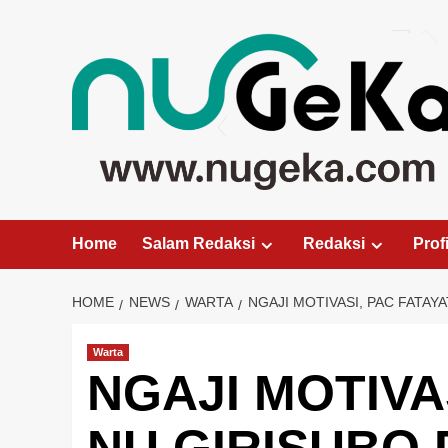
Skip
to
content
Home
Salam Redaksi
Redaksi
Profi
HOME
NEWS
WARTA
NGAJI MOTIVASI, PAC FATAY
Warta
NGAJI MOTIVA
NU GIRISUBO