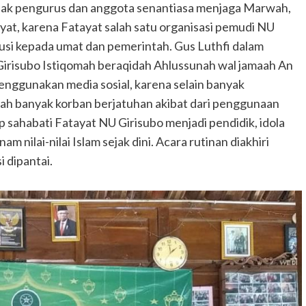
ajak pengurus dan anggota senantiasa menjaga Marwah,
ayat, karena Fatayat salah satu organisasi pemudi NU
busi kepada umat dan pemerintah. Gus Luthfi dalam
risubo Istiqomah beraqidah Ahlussunah wal jamaah An
enggunakan media sosial, karena selain banyak
ah banyak korban berjatuhan akibat dari penggunaan
 sahabati Fatayat NU Girisubo menjadi pendidik, idola
nilai-nilai Islam sejak dini. Acara rutinan diakhiri
 dipantai.