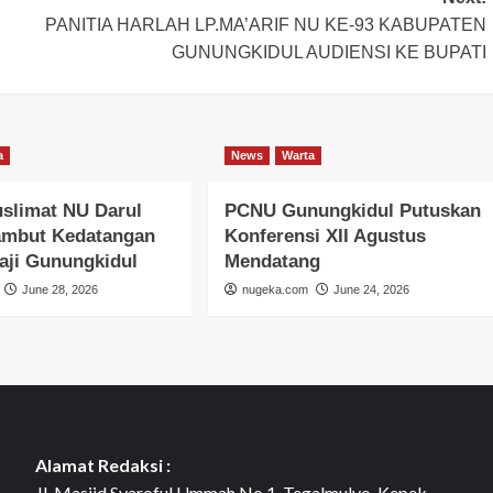
PANITIA HARLAH LP.MA’ARIF NU KE-93 KABUPATEN
GUNUNGKIDUL AUDIENSI KE BUPATI
a
News
Warta
slimat NU Darul
PCNU Gunungkidul Putuskan
ambut Kedatangan
Konferensi XII Agustus
aji Gunungkidul
Mendatang
June 28, 2026
nugeka.com
June 24, 2026
Alamat Redaksi :
Jl. Masjid Syaroful Ummah No.1, Tegalmulyo, Kepek,