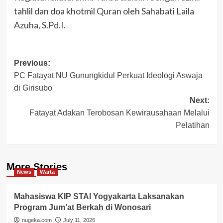
tahlil dan doa khotmil Quran oleh Sahabati Laila
Azuha, S.Pd.I.
Post
Previous:
PC Fatayat NU Gunungkidul Perkuat Ideologi Aswaja
navigation
di Girisubo
Next:
Fatayat Adakan Terobosan Kewirausahaan Melalui
Pelatihan
More Stories
News
Warta
Mahasiswa KIP STAI Yogyakarta Laksanakan
Program Jum’at Berkah di Wonosari
nugeka.com
July 11, 2026