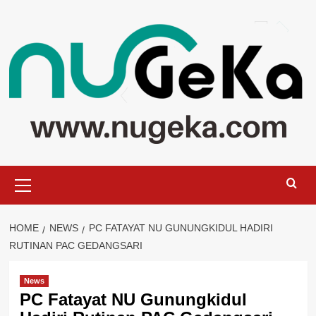
Skip
to
content
Primary
Menu
HOME
NEWS
PC FATAYAT NU GUNUNGKIDUL HADIRI
RUTINAN PAC GEDANGSARI
News
PC Fatayat NU Gunungkidul