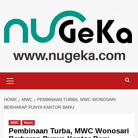
Skip
to
content
Primary
Menu
HOME
MWC
PEMBINAAN TURBA, MWC WONOSARI
BERHARAP PUNYA KANTOR BARU
MWC
News
Pembinaan Turba, MWC Wonosari