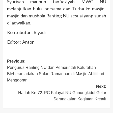
Syuriyah maupun tanfidziyah MWC NU
melanjutkan buka bersama dan Turba ke masjid-
masjid dan mushola Ranting NU sesuai yang sudah
dijadwalkan.
Kontributor : Riyadi
Editor : Anton
Post
Previous:
Pengurus Ranting NU dan Pemerintah Kalurahan
navigation
Bleberan adakan Safari Ramadhan di Masjid Al-Ittihad
Menggoran
Next:
Harlah Ke-72: PC Fatayat NU Gunungkidul Gelar
Serangkaian Kegiatan Kreatif