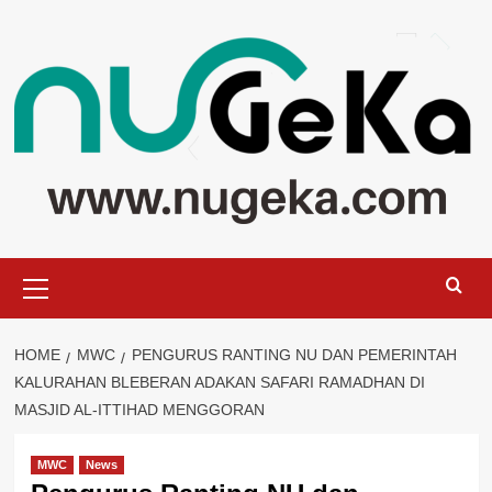
Skip
to
content
Primary
Menu
HOME
MWC
PENGURUS RANTING NU DAN PEMERINTAH
KALURAHAN BLEBERAN ADAKAN SAFARI RAMADHAN DI
MASJID AL-ITTIHAD MENGGORAN
MWC
News