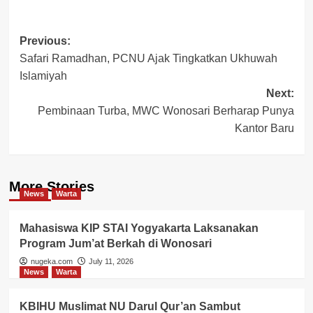
Post
Previous:
Safari Ramadhan, PCNU Ajak Tingkatkan Ukhuwah
navigation
Islamiyah
Next:
Pembinaan Turba, MWC Wonosari Berharap Punya
Kantor Baru
More Stories
News
Warta
Mahasiswa KIP STAI Yogyakarta Laksanakan
Program Jum’at Berkah di Wonosari
nugeka.com
July 11, 2026
News
Warta
KBIHU Muslimat NU Darul Qur’an Sambut