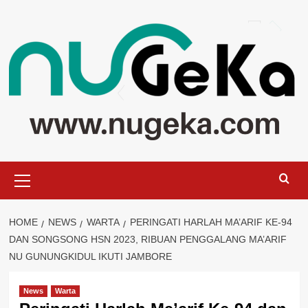
Skip
to
content
Primary
Menu
HOME
NEWS
WARTA
PERINGATI HARLAH MA’ARIF KE-94
DAN SONGSONG HSN 2023, RIBUAN PENGGALANG MA’ARIF
NU GUNUNGKIDUL IKUTI JAMBORE
News
Warta