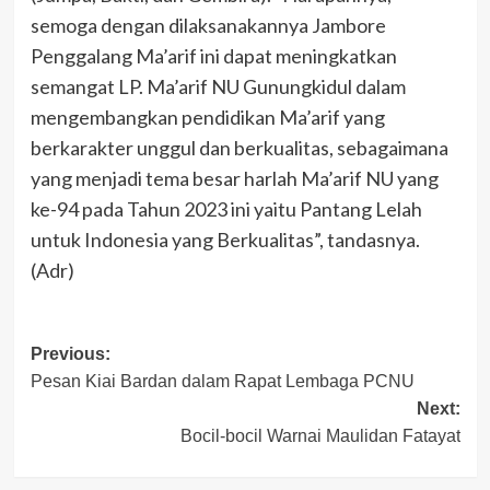
semoga dengan dilaksanakannya Jambore
Penggalang Ma’arif ini dapat meningkatkan
semangat LP. Ma’arif NU Gunungkidul dalam
mengembangkan pendidikan Ma’arif yang
berkarakter unggul dan berkualitas, sebagaimana
yang menjadi tema besar harlah Ma’arif NU yang
ke-94 pada Tahun 2023 ini yaitu Pantang Lelah
untuk Indonesia yang Berkualitas”, tandasnya.
(Adr)
Post
Previous:
Pesan Kiai Bardan dalam Rapat Lembaga PCNU
navigation
Next:
Bocil-bocil Warnai Maulidan Fatayat