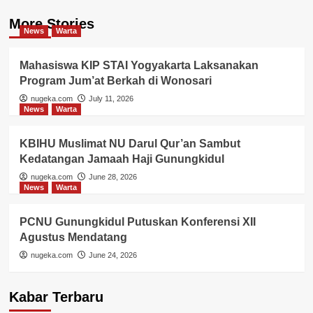
More Stories
News
Warta
Mahasiswa KIP STAI Yogyakarta Laksanakan
Program Jum’at Berkah di Wonosari
nugeka.com
July 11, 2026
News
Warta
KBIHU Muslimat NU Darul Qur’an Sambut
Kedatangan Jamaah Haji Gunungkidul
nugeka.com
June 28, 2026
News
Warta
PCNU Gunungkidul Putuskan Konferensi XII
Agustus Mendatang
nugeka.com
June 24, 2026
Kabar Terbaru