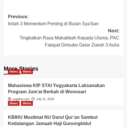
Post
Previous:
Inilah 3 Momentum Penting di Bulan Sya’ban
navigation
Next:
Tingkatkan Rasa Mahabbah Kepada Ulama, PAC
Fatayat Girisubo Gelar Ziarah 3 Aulia
More Stories
News
Warta
Mahasiswa KIP STAI Yogyakarta Laksanakan
Program Jum’at Berkah di Wonosari
nugeka.com
July 11, 2026
News
Warta
KBIHU Muslimat NU Darul Qur’an Sambut
Kedatangan Jamaah Haji Gunungkidul