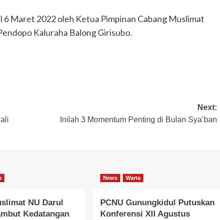
al 6 Maret 2022 oleh Ketua Pimpinan Cabang Muslimat
 Pendopo Kaluraha Balong Girisubo.
Next:
ali
Inilah 3 Momentum Penting di Bulan Sya’ban
a
News
Warta
slimat NU Darul
PCNU Gunungkidul Putuskan
ambut Kedatangan
Konferensi XII Agustus