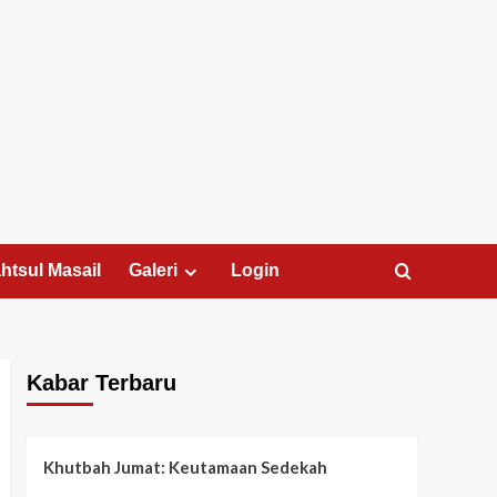
htsul Masail
Galeri
Login
Kabar Terbaru
Khutbah Jumat: Keutamaan Sedekah