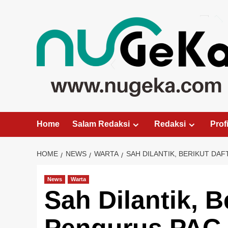
Skip
to
content
Home
Salam Redaksi
Redaksi
Profi
HOME
NEWS
WARTA
SAH DILANTIK, BERIKUT DA
News
Warta
Sah Dilantik, 
Pengurus PAC 