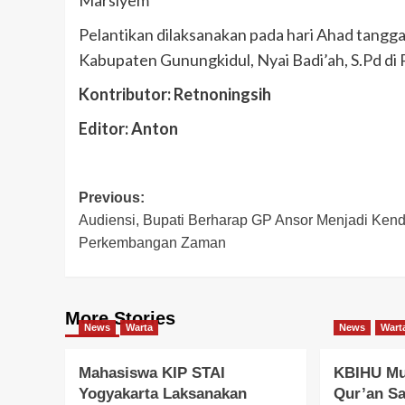
Pelantikan dilaksanakan pada hari Ahad tangg
Kabupaten Gunungkidul, Nyai Badi’ah, S.Pd di
Kontributor: Retnoningsih
Editor: Anton
Post
Previous:
Audiensi, Bupati Berharap GP Ansor Menjadi Kend
navigation
Perkembangan Zaman
More Stories
News
Warta
News
Wart
Mahasiswa KIP STAI
KBIHU Mu
Yogyakarta Laksanakan
Qur’an S