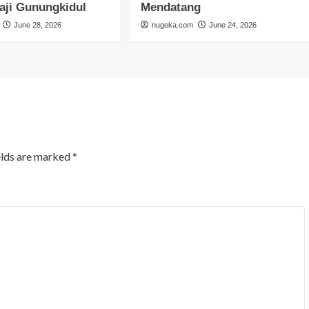
aji Gunungkidul
Mendatang
June 28, 2026
nugeka.com
June 24, 2026
elds are marked
*