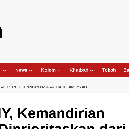
l
News
Kolom
Khutbah
Tokoh
Ba
AH PERLU DIPRIORITASKAN DARI JAM’IYYAH
Y, Kemandirian
Diprioritaskan dari