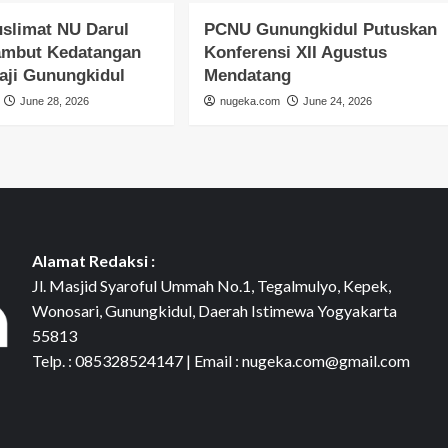
slimat NU Darul
PCNU Gunungkidul Putuskan
ambut Kedatangan
Konferensi XII Agustus
aji Gunungkidul
Mendatang
June 28, 2026
nugeka.com
June 24, 2026
Alamat Redaksi :
Jl. Masjid Syaroful Ummah No.1, Tegalmulyo, Kepek,
Wonosari, Gunungkidul, Daerah Istimewa Yogyakarta
55813
Telp. : 085328524147 | Email : nugeka.com@gmail.com