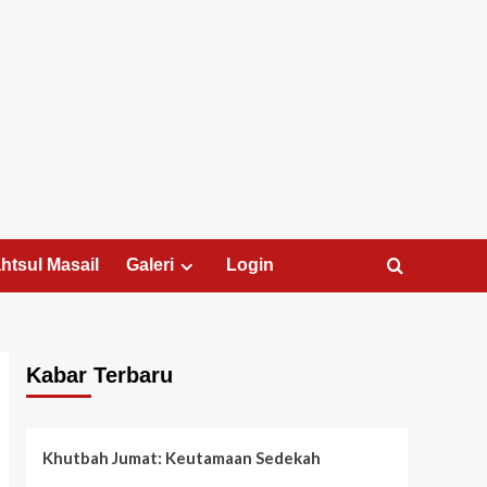
htsul Masail
Galeri
Login
Kabar Terbaru
Khutbah Jumat: Keutamaan Sedekah