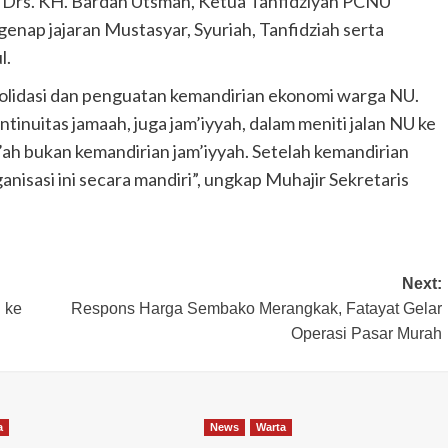
l Drs. KH. Bardan Utsman, Ketua Tanfidziyah PCNU
enap jajaran Mustasyar, Syuriah, Tanfidziah serta
l.
olidasi dan penguatan kemandirian ekonomi warga NU.
tinuitas jamaah, juga jam’iyyah, dalam meniti jalan NU ke
ah bukan kemandirian jam’iyyah. Setelah kemandirian
ganisasi ini secara mandiri”, ungkap Muhajir Sekretaris
Next:
 ke
Respons Harga Sembako Merangkak, Fatayat Gelar
Operasi Pasar Murah
a
News
Warta