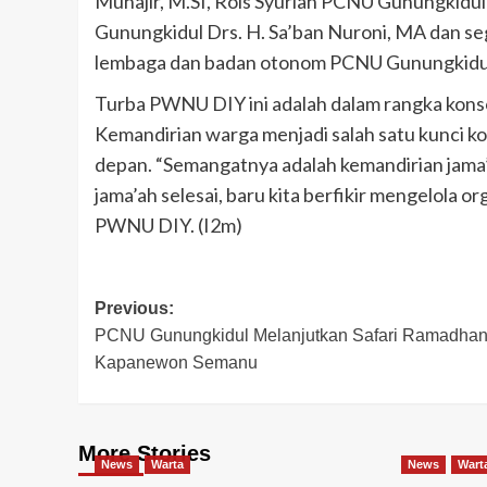
Muhajir, M.SI, Rois Syuriah PCNU Gunungkidu
Gunungkidul Drs. H. Sa’ban Nuroni, MA dan seg
lembaga dan badan otonom PCNU Gunungkidu
Turba PWNU DIY ini adalah dalam rangka kons
Kemandirian warga menjadi salah satu kunci kon
depan. “Semangatnya adalah kemandirian jama’
jama’ah selesai, baru kita berfikir mengelola or
PWNU DIY. (I2m)
Post
Previous:
PCNU Gunungkidul Melanjutkan Safari Ramadhan
navigation
Kapanewon Semanu
More Stories
News
Warta
News
Wart