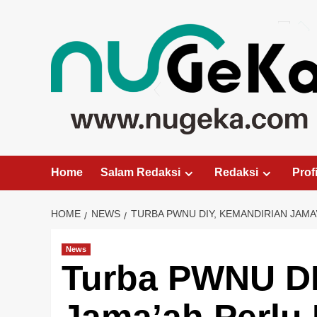
Skip
to
content
Home
Salam Redaksi
Redaksi
Profi
HOME
NEWS
TURBA PWNU DIY, KEMANDIRIAN JAMA’
News
Turba PWNU DI
Jama’ah Perlu 