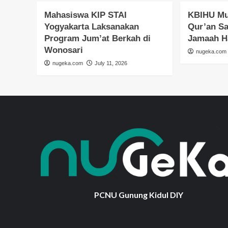
Mahasiswa KIP STAI
KBIHU Mu
Yogyakarta Laksanakan
Qur’an S
Program Jum’at Berkah di
Jamaah H
Wonosari
nugeka.com
nugeka.com
July 11, 2026
PCNU Gunung Kidul DIY