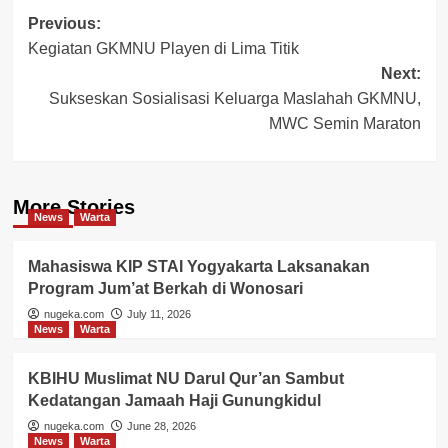
Post
Previous:
Kegiatan GKMNU Playen di Lima Titik
navigation
Next:
Sukseskan Sosialisasi Keluarga Maslahah GKMNU,
MWC Semin Maraton
More Stories
News
Warta
Mahasiswa KIP STAI Yogyakarta Laksanakan
Program Jum’at Berkah di Wonosari
nugeka.com
July 11, 2026
News
Warta
KBIHU Muslimat NU Darul Qur’an Sambut
Kedatangan Jamaah Haji Gunungkidul
nugeka.com
June 28, 2026
News
Warta