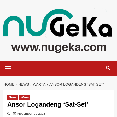
Skip
to
content
Primary
Menu
HOME
NEWS
WARTA
ANSOR LOGANDENG ‘SAT-SET’
News
Warta
Ansor Logandeng ‘Sat-Set’
November 11, 2023