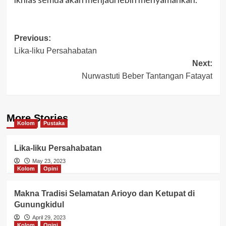
Post
Previous:
Lika-liku Persahabatan
navigation
Next:
Nurwastuti Beber Tantangan Fatayat
More Stories
Kolom
Pustaka
Lika-liku Persahabatan
May 23, 2023
Kolom
Opini
Makna Tradisi Selamatan Arioyo dan Ketupat di
Gunungkidul
April 29, 2023
Kolom
Opini