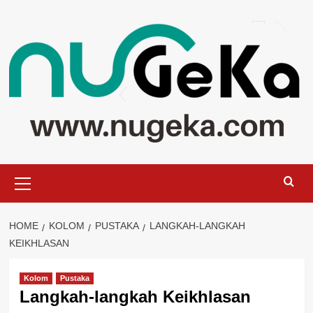
Skip
to
content
Primary
Menu
HOME
KOLOM
PUSTAKA
LANGKAH-LANGKAH
KEIKHLASAN
Kolom
Pustaka
Langkah-langkah Keikhlasan