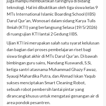
juga mampu membuktikan taringnya di bidang
teknologi. Hal ini dibuktikan oleh tiga siswa kelas 9
MTs International Islamic Boarding School (IIBS)
Darul Qur’an, Wonosari dalam sidang Karya Tulis
Ilmiah (KTI) yang berlangsung Selasa (19/5/2026)
di ruang ujian KTI lantai 2 Gedung IIBS.
Ujian KTI ini merupakan salah satu syarat kelulusan
dan bagian dari proses pembelajaran riset bagi
siswa tingkat akhir di MTs Darul Qur’an. Di bawah
bimbingan guru sains, Nandang Kuswandi, S.Si,
ketiga santri atasnama Muhammad Ghazy Fawaz,
Syauqi Mahardika Putra, dan Ahmad Iskan Yaqub
sukses menciptakan Smart Cleaning Robot,
sebuah robot pembersih lantai pintar yang
dirancang khusus untuk mengatasi genangan air di
area pondok pesantren.