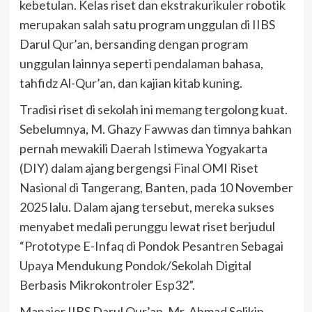
kebetulan. Kelas riset dan ekstrakurikuler robotik
merupakan salah satu program unggulan di IIBS
Darul Qur’an, bersanding dengan program
unggulan lainnya seperti pendalaman bahasa,
tahfidz Al-Qur’an, dan kajian kitab kuning.
Tradisi riset di sekolah ini memang tergolong kuat.
Sebelumnya, M. Ghazy Fawwas dan timnya bahkan
pernah mewakili Daerah Istimewa Yogyakarta
(DIY) dalam ajang bergengsi Final OMI Riset
Nasional di Tangerang, Banten, pada 10 November
2025 lalu. Dalam ajang tersebut, mereka sukses
menyabet medali perunggu lewat riset berjudul
“Prototype E-Infaq di Pondok Pesantren Sebagai
Upaya Mendukung Pondok/Sekolah Digital
Berbasis Mikrokontroler Esp32”.
Manajer IIBS Darul Qur’an, Mr. Ahmad Solikin,