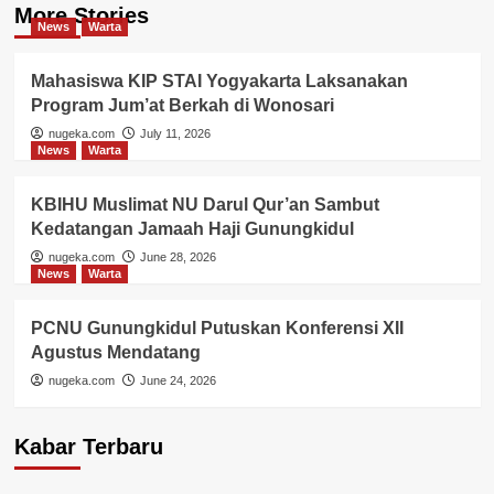
More Stories
News
Warta
Mahasiswa KIP STAI Yogyakarta Laksanakan
Program Jum’at Berkah di Wonosari
nugeka.com
July 11, 2026
News
Warta
KBIHU Muslimat NU Darul Qur’an Sambut
Kedatangan Jamaah Haji Gunungkidul
nugeka.com
June 28, 2026
News
Warta
PCNU Gunungkidul Putuskan Konferensi XII
Agustus Mendatang
nugeka.com
June 24, 2026
Kabar Terbaru