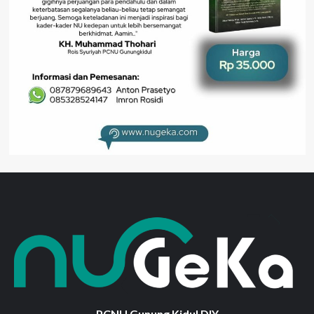
PCNU Gunung Kidul DIY