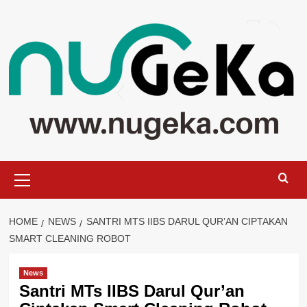
Skip
to
content
Primary
Menu
HOME
NEWS
SANTRI MTS IIBS DARUL QUR’AN CIPTAKAN
SMART CLEANING ROBOT
News
Santri MTs IIBS Darul Qur’an