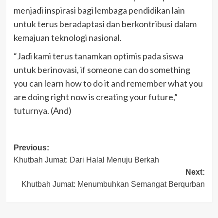
menjadi inspirasi bagi lembaga pendidikan lain
untuk terus beradaptasi dan berkontribusi dalam
kemajuan teknologi nasional.
“Jadi kami terus tanamkan optimis pada siswa
untuk berinovasi, if someone can do something
you can learn how to do it and remember what you
are doing right now is creating your future,”
tuturnya. (And)
Post
Previous:
Khutbah Jumat: Dari Halal Menuju Berkah
navigation
Next:
Khutbah Jumat: Menumbuhkan Semangat Berqurban